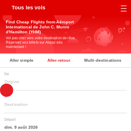
Tous les vols
Find Cheap Flights from Aéroport
International de John C. Munro
d'Hamilton (YHM)
Vol pas cher vers votre destination de rêve.
Réservez vos billets sur Airpaz dès
maintenant !
Aller simple
Aller-retour
Multi-destinations
De
Origine
À
Destination
Départ
dim. 9 août 2026