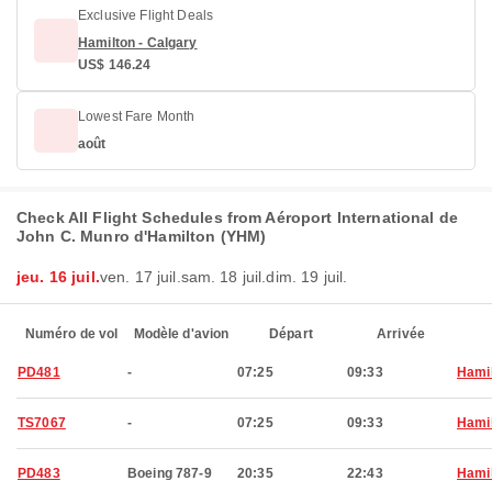
Exclusive Flight Deals
Hamilton - Calgary
US$ 146.24
Lowest Fare Month
août
Check All Flight Schedules from Aéroport International de
John C. Munro d'Hamilton (YHM)
jeu. 16 juil.
ven. 17 juil.
sam. 18 juil.
dim. 19 juil.
Numéro de vol
Modèle d'avion
Départ
Arrivée
PD481
-
07:25
09:33
Hami
TS7067
-
07:25
09:33
Hami
PD483
Boeing 787-9
20:35
22:43
Hami