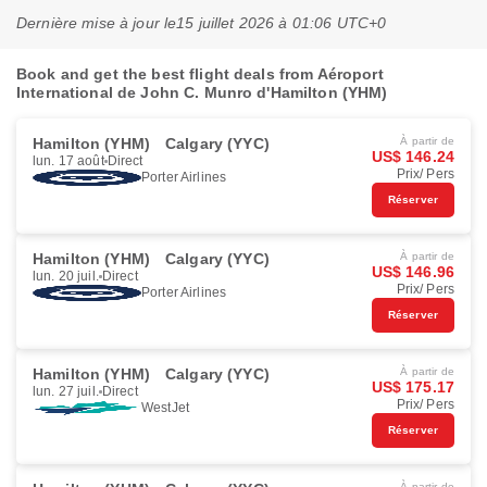
Dernière mise à jour le
15 juillet 2026 à 01:06 UTC+0
Book and get the best flight deals from Aéroport
International de John C. Munro d'Hamilton (YHM)
Hamilton (YHM)
Calgary (YYC)
À partir de
US$ 146.24
lun. 17 août
Direct
Prix/ Pers
Porter Airlines
Réserver
Hamilton (YHM)
Calgary (YYC)
À partir de
US$ 146.96
lun. 20 juil.
Direct
Prix/ Pers
Porter Airlines
Réserver
Hamilton (YHM)
Calgary (YYC)
À partir de
US$ 175.17
lun. 27 juil.
Direct
Prix/ Pers
WestJet
Réserver
À partir de