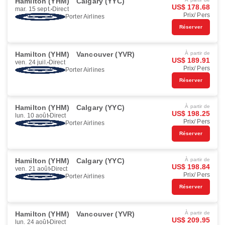
Hamilton (YHM)
Calgary (YYC)
US$ 178.68
mar. 15 sept.
Direct
Prix/ Pers
Porter Airlines
Réserver
Hamilton (YHM)
Vancouver (YVR)
À partir de
US$ 189.91
ven. 24 juil.
Direct
Prix/ Pers
Porter Airlines
Réserver
Hamilton (YHM)
Calgary (YYC)
À partir de
US$ 198.25
lun. 10 août
Direct
Prix/ Pers
Porter Airlines
Réserver
Hamilton (YHM)
Calgary (YYC)
À partir de
US$ 198.84
ven. 21 août
Direct
Prix/ Pers
Porter Airlines
Réserver
Hamilton (YHM)
Vancouver (YVR)
À partir de
US$ 209.95
lun. 24 août
Direct