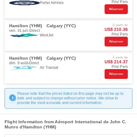
Prix/ Pers
Porter Airlines
Réserver
Hamilton (YHM)
Calgary (YYC)
À partir de
US$ 210.36
ven. 31 juil.
Direct
Prix/ Pers
WestJet
Réserver
Hamilton (YHM)
Calgary (YYC)
À partir de
US$ 214.37
dim. 9 août
Direct
Prix/ Pers
Air Transat
Réserver
Please note that the prices listed on this page may not be up to
date and subject to change without prior notice. We strive to
provide the most accurate and current information.
Flight Information from Aéroport International de John C.
Munro d'Hamilton (YHM)