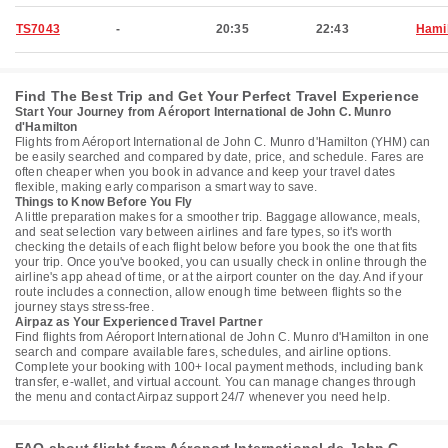
TS7043
-
20:35
22:43
Hami
Find The Best Trip and Get Your Perfect Travel Experience
Start Your Journey from Aéroport International de John C. Munro
d'Hamilton
Flights from Aéroport International de John C. Munro d'Hamilton (YHM) can
be easily searched and compared by date, price, and schedule. Fares are
often cheaper when you book in advance and keep your travel dates
flexible, making early comparison a smart way to save.
Things to Know Before You Fly
A little preparation makes for a smoother trip. Baggage allowance, meals,
and seat selection vary between airlines and fare types, so it's worth
checking the details of each flight below before you book the one that fits
your trip. Once you've booked, you can usually check in online through the
airline's app ahead of time, or at the airport counter on the day. And if your
route includes a connection, allow enough time between flights so the
journey stays stress-free.
Airpaz as Your Experienced Travel Partner
Find flights from Aéroport International de John C. Munro d'Hamilton in one
search and compare available fares, schedules, and airline options.
Complete your booking with 100+ local payment methods, including bank
transfer, e-wallet, and virtual account. You can manage changes through
the menu and contact Airpaz support 24/7 whenever you need help.