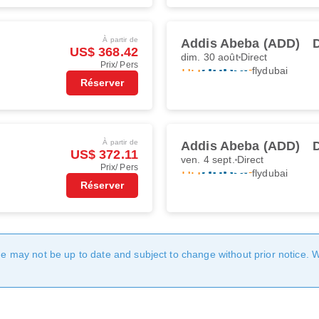
À partir de
Addis Abeba (ADD)
US$ 368.42
dim. 30 août
Direct
Prix/ Pers
flydubai
Réserver
À partir de
Addis Abeba (ADD)
US$ 372.11
ven. 4 sept.
Direct
Prix/ Pers
flydubai
Réserver
age may not be up to date and subject to change without prior notice. 