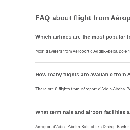
FAQ about flight from Aérop
Which airlines are the most popular 
Most travelers from Aéroport d'Addis-Abeba Bole f
How many flights are available from 
There are 8 flights from Aéroport d'Addis-Abeba B
What terminals and airport facilities
Aéroport d'Addis-Abeba Bole offers Dining, Banking Service/ATM, Lounge and many other amenities to enhance your travel experience. You can check detailed