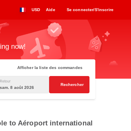
USD
Aide
Se connecter/S'inscrire
king now!
Afficher la liste des commandes
Retour
Rechercher
sam. 8 août 2026
le to Aéroport international