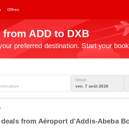
s
Offres
s from ADD to DXB
 your preferred destination. Start your boo
Départ
ven. 7 août 2026
0
t deals from Aéroport d'Addis-Abeba Bo