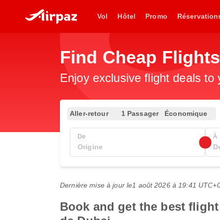
Vol
Hôtel
Promo
Réservation
Find Cheap Flight
Enjoy exclusive flight deals to
Aller-retour
1 Passager
Économique
De
À
Dernière mise à jour le
1 août 2026 à 19:41 UTC+
Book and get the best fligh