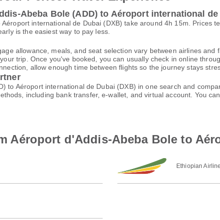
ddis-Abeba Bole (ADD) to Aéroport international de
o Aéroport international de Dubai (DXB) take around 4h 15m. Prices 
arly is the easiest way to pay less.
gage allowance, meals, and seat selection vary between airlines and fa
 your trip. Once you've booked, you can usually check in online through
nnection, allow enough time between flights so the journey stays stres
rtner
) to Aéroport international de Dubai (DXB) in one search and compare
thods, including bank transfer, e-wallet, and virtual account. You 
rom Aéroport d'Addis-Abeba Bole to Aér
Ethiopian Airlin