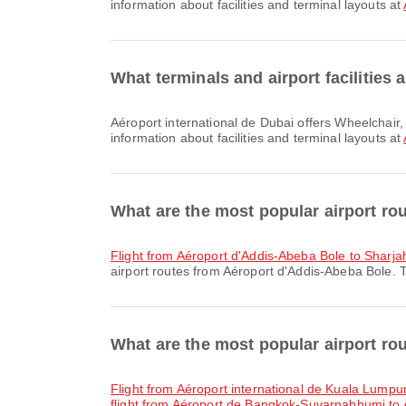
information about facilities and terminal layouts at
What terminals and airport facilities 
Aéroport international de Dubai offers Wheelchair, Car Rental, Waiting Area and many other amenities to enhance your travel experience. You can check detailed
information about facilities and terminal layouts at
What are the most popular airport r
flight from Aéroport d'Addis-Abeba Bole to Sharjah
airport routes from Aéroport d'Addis-Abeba Bole. T
What are the most popular airport rou
flight from Aéroport international de Kuala Lumpu
flight from Aéroport de Bangkok-Suvarnabhumi to A