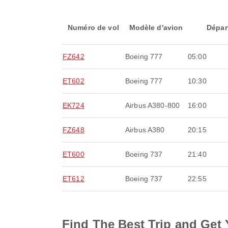
Numéro de vol
Modèle d'avion
Dépar
FZ642
Boeing 777
05:00
ET602
Boeing 777
10:30
EK724
Airbus A380-800
16:00
FZ648
Airbus A380
20:15
ET600
Boeing 737
21:40
ET612
Boeing 737
22:55
Find The Best Trip and Get 