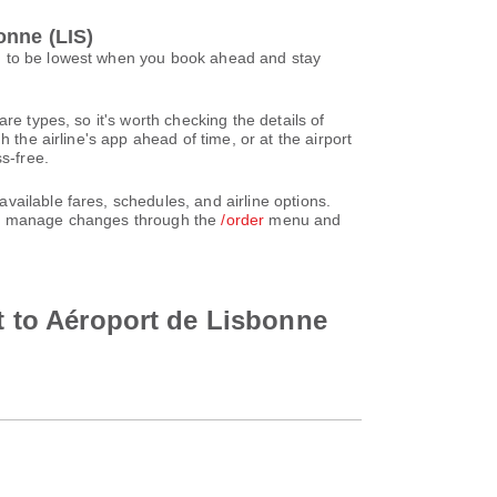
onne (LIS)
nd to be lowest when you book ahead and stay
re types, so it's worth checking the details of
 the airline's app ahead of time, or at the airport
s-free.
ailable fares, schedules, and airline options.
can manage changes through the
/order
menu and
rt to Aéroport de Lisbonne
l