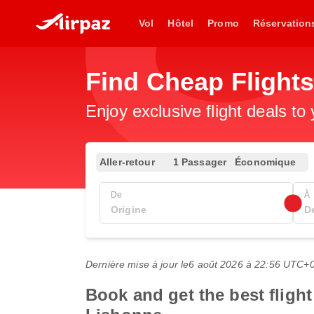
Vol
Hôtel
Promo
Réservation
Find Cheap Flight
Enjoy exclusive flight deals to
Aller-retour
1 Passager
Économique
De
À
Dernière mise à jour le
6 août 2026 à 22:56 UTC+
Book and get the best fligh