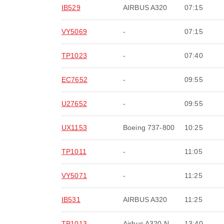
IB529
AIRBUS A320
07:15
VY5069
-
07:15
TP1023
-
07:40
EC7652
-
09:55
U27652
-
09:55
UX1153
Boeing 737-800
10:25
TP1011
-
11:05
VY5071
-
11:25
IB531
AIRBUS A320
11:25
TP1013
Airbus A320 N
13:40