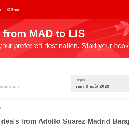
s
Offres
s from MAD to LIS
 your preferred destination. Start your boo
Départ
sam. 8 août 2026
0
t deals from Adolfo Suarez Madrid Baraj