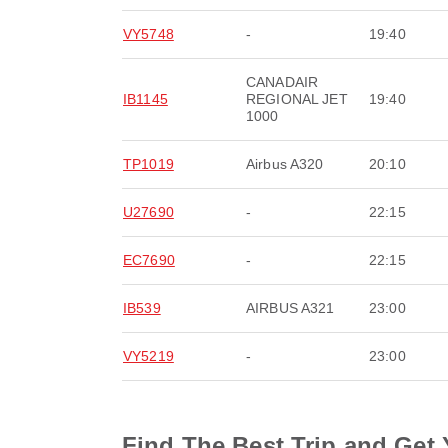
VY5748
-
19:40
CANADAIR
IB1145
REGIONAL JET
19:40
1000
TP1019
Airbus A320
20:10
U27690
-
22:15
EC7690
-
22:15
IB539
AIRBUS A321
23:00
VY5219
-
23:00
Find The Best Trip and Get 