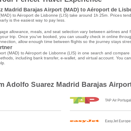
z Madrid Barajas Airport (MAD) to Aéroport de Lisb
t (MAD) to Aéroport de Lisbonne (LIS) take around 1h 25m. Prices te
arly is the easiest way to pay less.
gage allowance, meals, and seat selection vary between airlines and fa
 your trip. Once you've booked, you can usually check in online through
nnection, allow enough time between flights so the journey stays stres
rtner
port (MAD) to Aéroport de Lisbonne (LIS) in one search and compare av
thods, including bank transfer, e-wallet, and virtual account. You 
lp.
rom Adolfo Suarez Madrid Barajas Airpo
TAP Air Portuga
EasyJet Europe