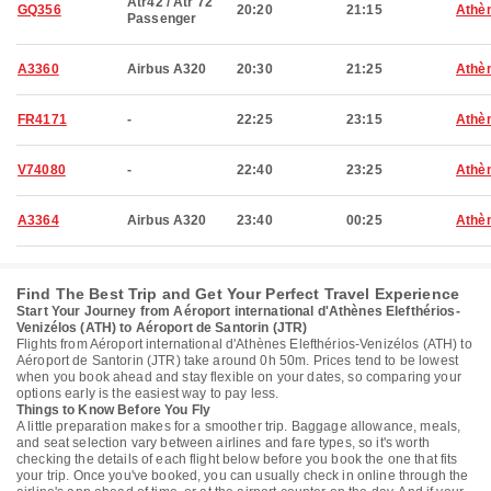
Atr42 / Atr 72
GQ356
20:20
21:15
Athè
Passenger
A3360
Airbus A320
20:30
21:25
Athè
FR4171
-
22:25
23:15
Athè
V74080
-
22:40
23:25
Athè
A3364
Airbus A320
23:40
00:25
Athè
Find The Best Trip and Get Your Perfect Travel Experience
Start Your Journey from Aéroport international d'Athènes Elefthérios-
Venizélos (ATH) to Aéroport de Santorin (JTR)
Flights from Aéroport international d'Athènes Elefthérios-Venizélos (ATH) to
Aéroport de Santorin (JTR) take around 0h 50m. Prices tend to be lowest
when you book ahead and stay flexible on your dates, so comparing your
options early is the easiest way to pay less.
Things to Know Before You Fly
A little preparation makes for a smoother trip. Baggage allowance, meals,
and seat selection vary between airlines and fare types, so it's worth
checking the details of each flight below before you book the one that fits
your trip. Once you've booked, you can usually check in online through the