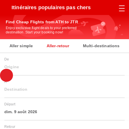
Itinéraires populaires pas chers
Find Cheap Flights from ATH to JTR
Enjoy exclusive flight deals to your preferred
destination. Start your booking now!
Aller simple
Aller-retour
Multi-destinations
De
Origine
À
Destination
Départ
dim. 9 août 2026
Retour