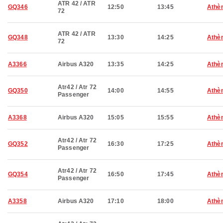
ATR 42 / ATR
GQ346
12:50
13:45
Athè
72
ATR 42 / ATR
GQ348
13:30
14:25
Athè
72
A3366
Airbus A320
13:35
14:25
Athè
Atr42 / Atr 72
GQ350
14:00
14:55
Athè
Passenger
A3368
Airbus A320
15:05
15:55
Athè
Atr42 / Atr 72
GQ352
16:30
17:25
Athè
Passenger
Atr42 / Atr 72
GQ354
16:50
17:45
Athè
Passenger
A3358
Airbus A320
17:10
18:00
Athè