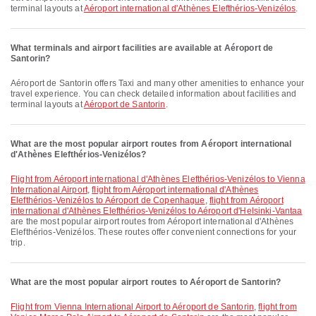
terminal layouts at
Aéroport international d'Athènes Elefthérios-Venizélos
.
What terminals and airport facilities are available at Aéroport de
Santorin?
Aéroport de Santorin offers Taxi and many other amenities to enhance your
travel experience. You can check detailed information about facilities and
terminal layouts at
Aéroport de Santorin
.
What are the most popular airport routes from Aéroport international
d'Athènes Elefthérios-Venizélos?
flight from Aéroport international d'Athènes Elefthérios-Venizélos to Vienna
International Airport
,
flight from Aéroport international d'Athènes
Elefthérios-Venizélos to Aéroport de Copenhague
,
flight from Aéroport
international d'Athènes Elefthérios-Venizélos to Aéroport d'Helsinki-Vantaa
are the most popular airport routes from Aéroport international d'Athènes
Elefthérios-Venizélos. These routes offer convenient connections for your
trip.
What are the most popular airport routes to Aéroport de Santorin?
flight from Vienna International Airport to Aéroport de Santorin
,
flight from