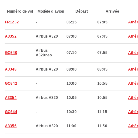
Numéro de vol
Modèle d'avion
Départ
Arrivée
FR1232
-
06:15
07:05
Athè
A3352
Airbus A320
07:00
07:45
Athè
Airbus
GQ340
07:10
07:55
Athè
A320neo
A3348
Airbus A320
08:00
08:45
Athè
GQ342
-
10:00
10:55
Athè
A3354
Airbus A320
10:05
10:55
Athè
GQ344
-
10:30
11:15
Athè
A3356
Airbus A320
11:00
11:50
Athè