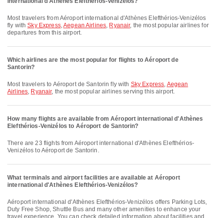
international d'Athènes Elefthérios-Venizélos?
Most travelers from Aéroport international d'Athènes Elefthérios-Venizélos
fly with
Sky Express
,
Aegean Airlines
,
Ryanair
, the most popular airlines for
departures from this airport.
Which airlines are the most popular for flights to Aéroport de
Santorin?
Most travelers to Aéroport de Santorin fly with
Sky Express
,
Aegean
Airlines
,
Ryanair
, the most popular airlines serving this airport.
How many flights are available from Aéroport international d'Athènes
Elefthérios-Venizélos to Aéroport de Santorin?
There are 23 flights from Aéroport international d'Athènes Elefthérios-
Venizélos to Aéroport de Santorin.
What terminals and airport facilities are available at Aéroport
international d'Athènes Elefthérios-Venizélos?
Aéroport international d'Athènes Elefthérios-Venizélos offers Parking Lots,
Duty Free Shop, Shuttle Bus and many other amenities to enhance your
travel experience. You can check detailed information about facilities and