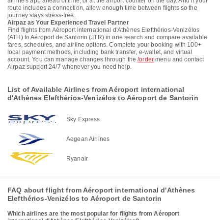
airline's app ahead of time, or at the airport counter on the day. And if your
route includes a connection, allow enough time between flights so the
journey stays stress-free.
Airpaz as Your Experienced Travel Partner
Find flights from Aéroport international d'Athènes Elefthérios-Venizélos
(ATH) to Aéroport de Santorin (JTR) in one search and compare available
fares, schedules, and airline options. Complete your booking with 100+
local payment methods, including bank transfer, e-wallet, and virtual
account. You can manage changes through the
/order
menu and contact
Airpaz support 24/7 whenever you need help.
List of Available Airlines from Aéroport international
d'Athènes Elefthérios-Venizélos to Aéroport de Santorin
Sky Express
Aegean Airlines
Ryanair
FAQ about flight from Aéroport international d'Athènes
Elefthérios-Venizélos to Aéroport de Santorin
Which airlines are the most popular for flights from Aéroport