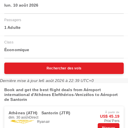
lun. 10 août 2026
Passagers
1 Adulte
Class
Économique
Rechercher des vols
Dernière mise à jour le
6 août 2026 à 22:39 UTC+0
Book and get the best flight deals from Aéroport
international d'Athènes Elefthérios-Venizélos to Aéroport
de Santorin
Athènes (ATH)
Santorin (JTR)
À partir de
US$ 45.19
dim. 30 août
Direct
Prix/ Pers
Ryanair
Réserver