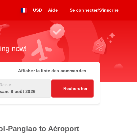
USD
Aide
Se connecter/S'inscrire
king now!
Afficher la liste des commandes
Retour
Rechercher
sam. 8 août 2026
hol-Panglao to Aéroport