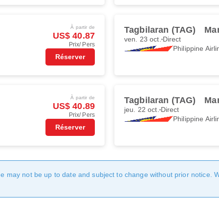
À partir de
Tagbilaran (TAG)
Man
US$ 40.87
ven. 23 oct.
Direct
Prix/ Pers
Philippine Airl
Réserver
À partir de
Tagbilaran (TAG)
Man
US$ 40.89
jeu. 22 oct.
Direct
Prix/ Pers
Philippine Airl
Réserver
age may not be up to date and subject to change without prior notice. 