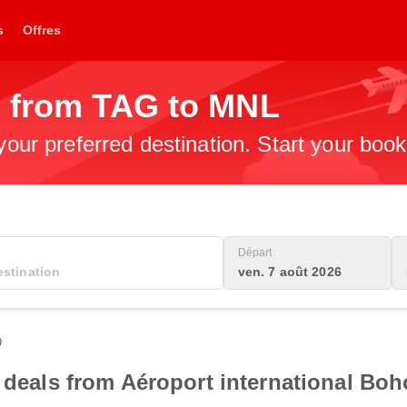
s
Offres
s from TAG to MNL
 your preferred destination. Start your boo
Départ
ven. 7 août 2026
0
t deals from Aéroport international Bo