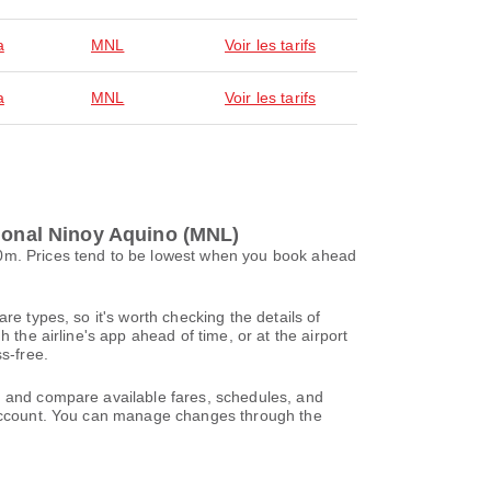
a
MNL
Voir les tarifs
a
MNL
Voir les tarifs
tional Ninoy Aquino (MNL)
20m. Prices tend to be lowest when you book ahead
re types, so it's worth checking the details of
 the airline's app ahead of time, or at the airport
s-free.
h and compare available fares, schedules, and
l account. You can manage changes through the