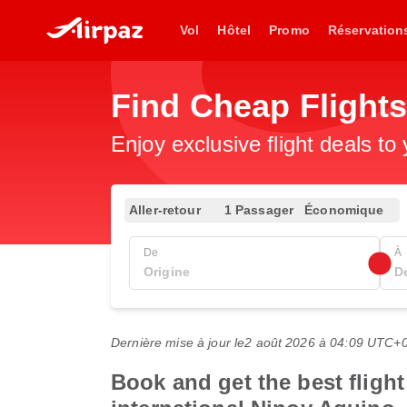
Vol
Hôtel
Promo
Réservation
Find Cheap Flight
Enjoy exclusive flight deals to
Aller-retour
1 Passager
Économique
De
À
Dernière mise à jour le
2 août 2026 à 04:09 UTC+
Book and get the best fligh