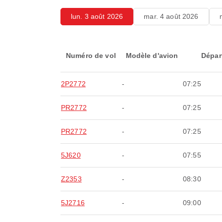
lun. 3 août 2026
mar. 4 août 2026
Numéro de vol
Modèle d'avion
Dépar
2P2772
-
07:25
PR2772
-
07:25
PR2772
-
07:25
5J620
-
07:55
Z2353
-
08:30
5J2716
-
09:00