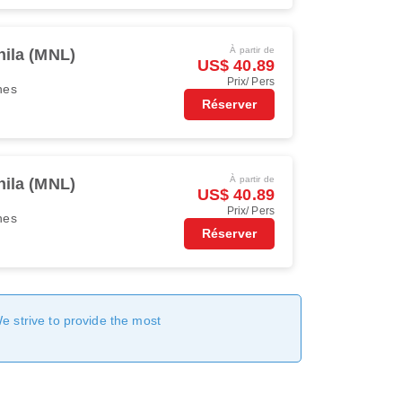
À partir de
ila (MNL)
US$ 40.89
Prix/ Pers
ines
Réserver
À partir de
ila (MNL)
US$ 40.89
Prix/ Pers
ines
Réserver
We strive to provide the most