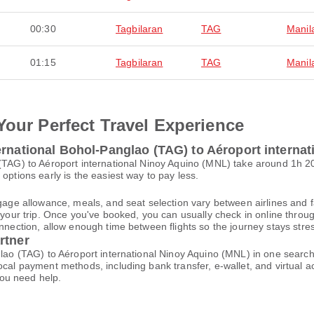
00:30
Tagbilaran
TAG
Manil
01:15
Tagbilaran
TAG
Manil
Your Perfect Travel Experience
ernational Bohol-Panglao (TAG) to Aéroport interna
o (TAG) to Aéroport international Ninoy Aquino (MNL) take around 1h 
options early is the easiest way to pay less.
gage allowance, meals, and seat selection vary between airlines and fa
 your trip. Once you've booked, you can usually check in online through
nnection, allow enough time between flights so the journey stays stres
rtner
nglao (TAG) to Aéroport international Ninoy Aquino (MNL) in one searc
local payment methods, including bank transfer, e-wallet, and virtua
ou need help.