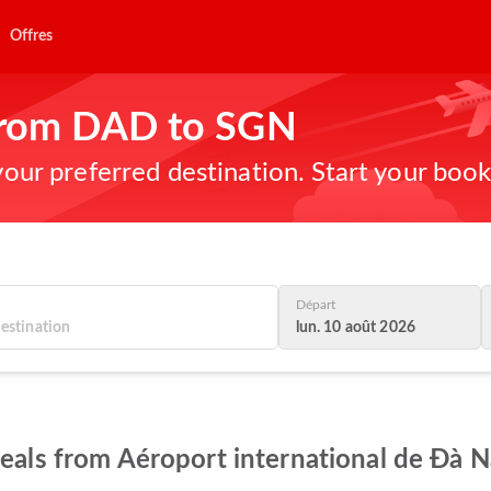
Offres
 from DAD to SGN
 your preferred destination. Start your boo
Départ
lun. 10 août 2026
deals from Aéroport international de Đà N