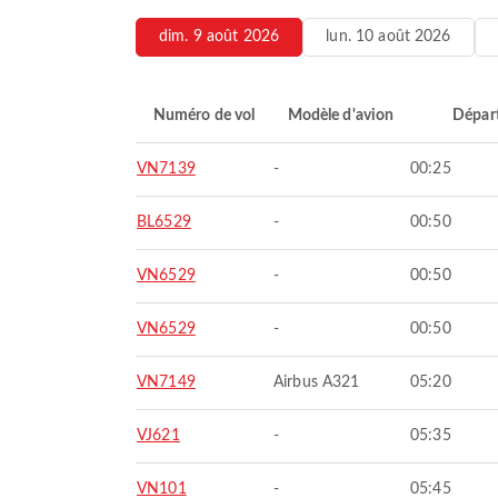
dim. 9 août 2026
lun. 10 août 2026
Numéro de vol
Modèle d'avion
Dépar
VN7139
-
00:25
BL6529
-
00:50
VN6529
-
00:50
VN6529
-
00:50
VN7149
Airbus A321
05:20
VJ621
-
05:35
VN101
-
05:45