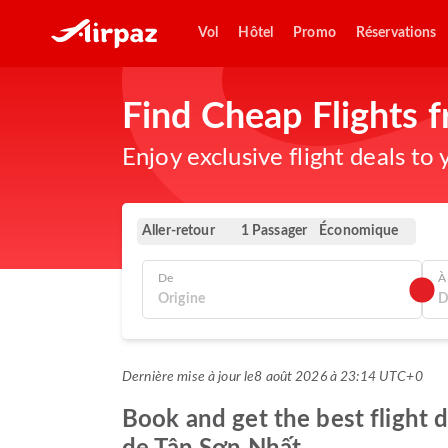
Vol
Hôtel
Promo
Réservations
Find Cheap Flights
Enjoy exclusive flight deals to
Aller-retour
Économique
1 Passager
De
À
Dernière mise à jour le
8 août 2026 à 23:14 UTC+0
Book and get the best flight 