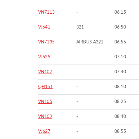
VN7113
-
06:15
VJ641
321
06:50
VN7135
AIRBUS A321
06:55
VJ625
-
07:10
VN107
-
07:40
QH151
-
08:10
VN105
-
08:25
VN109
-
08:40
VJ627
-
08:55