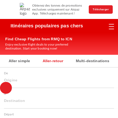
Obtenez des tonnes de promotions
exclusives uniquement sur Airpaz
Télécharger
App. Téléchargez maintenant !
Itinéraires populaires pas chers
Find Cheap Flights from RMQ to ICN
Enjoy exclusive flight deals to your preferred
destination. Start your booking now!
Aller simple
Aller-retour
Multi-destinations
De
Origine
À
Destination
Départ