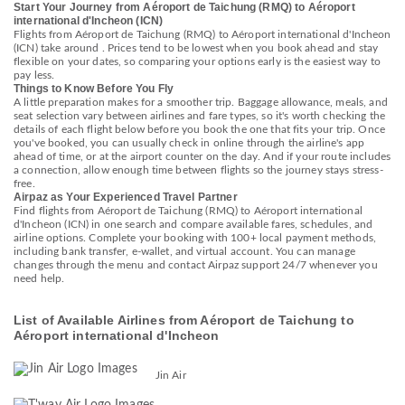
Start Your Journey from Aéroport de Taichung (RMQ) to Aéroport
international d'Incheon (ICN)
Flights from Aéroport de Taichung (RMQ) to Aéroport international d'Incheon
(ICN) take around . Prices tend to be lowest when you book ahead and stay
flexible on your dates, so comparing your options early is the easiest way to
pay less.
Things to Know Before You Fly
A little preparation makes for a smoother trip. Baggage allowance, meals, and
seat selection vary between airlines and fare types, so it's worth checking the
details of each flight below before you book the one that fits your trip. Once
you've booked, you can usually check in online through the airline's app
ahead of time, or at the airport counter on the day. And if your route includes
a connection, allow enough time between flights so the journey stays stress-
free.
Airpaz as Your Experienced Travel Partner
Find flights from Aéroport de Taichung (RMQ) to Aéroport international
d'Incheon (ICN) in one search and compare available fares, schedules, and
airline options. Complete your booking with 100+ local payment methods,
including bank transfer, e-wallet, and virtual account. You can manage
changes through the menu and contact Airpaz support 24/7 whenever you
need help.
List of Available Airlines from Aéroport de Taichung to
Aéroport international d'Incheon
Jin Air