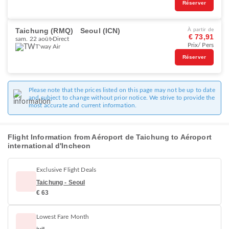
Réserver
Taichung (RMQ)
Seoul (ICN)
À partir de
€ 73,91
sam. 22 août
Direct
Prix/ Pers
T'way Air
Réserver
Please note that the prices listed on this page may not be up to date
and subject to change without prior notice. We strive to provide the
most accurate and current information.
Flight Information from Aéroport de Taichung to Aéroport
international d'Incheon
Exclusive Flight Deals
Taichung - Seoul
€ 63
Lowest Fare Month