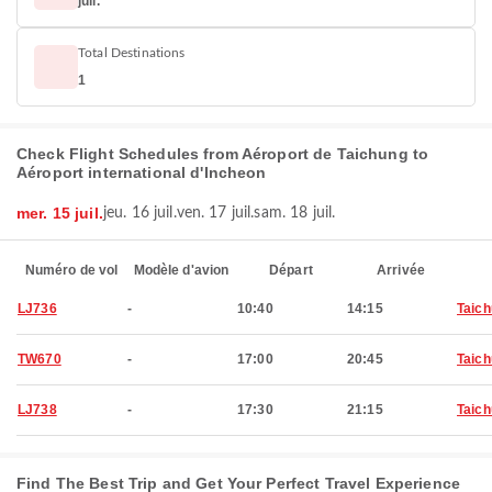
juil.
Total Destinations
1
Check Flight Schedules from Aéroport de Taichung to
Aéroport international d'Incheon
mer. 15 juil.
jeu. 16 juil.
ven. 17 juil.
sam. 18 juil.
Numéro de vol
Modèle d'avion
Départ
Arrivée
LJ736
-
10:40
14:15
Taic
TW670
-
17:00
20:45
Taic
LJ738
-
17:30
21:15
Taic
Find The Best Trip and Get Your Perfect Travel Experience