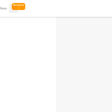
Nouveau
fres
!