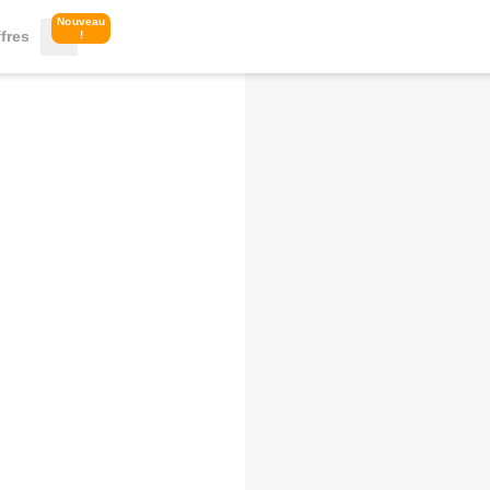
Nouveau
fres
!