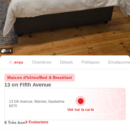
1 / 8
Aperçu
Chambres
Détails
Politiques
Emplaceme
Maison d'hôtes/Bed & Breakfast
13 on Fifth Avenue
13 5th Avenue, Walmer, Gqeberha
6070
Voir sur la carte
8 Très bon
8 Évaluations