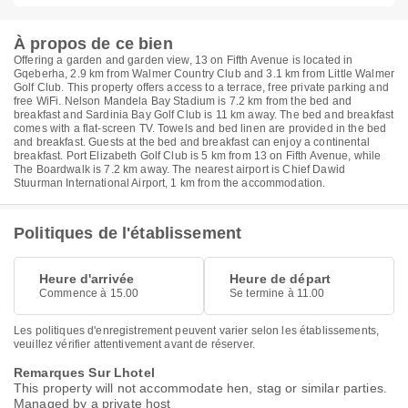
À propos de ce bien
Offering a garden and garden view, 13 on Fifth Avenue is located in
Gqeberha, 2.9 km from Walmer Country Club and 3.1 km from Little Walmer
Golf Club. This property offers access to a terrace, free private parking and
free WiFi. Nelson Mandela Bay Stadium is 7.2 km from the bed and
breakfast and Sardinia Bay Golf Club is 11 km away. The bed and breakfast
comes with a flat-screen TV. Towels and bed linen are provided in the bed
and breakfast. Guests at the bed and breakfast can enjoy a continental
breakfast. Port Elizabeth Golf Club is 5 km from 13 on Fifth Avenue, while
The Boardwalk is 7.2 km away. The nearest airport is Chief Dawid
Stuurman International Airport, 1 km from the accommodation.
Politiques de l'établissement
Heure d'arrivée
Heure de départ
Commence à 15.00
Se termine à 11.00
Les politiques d'enregistrement peuvent varier selon les établissements,
veuillez vérifier attentivement avant de réserver.
Remarques Sur Lhotel
This property will not accommodate hen, stag or similar parties.
Managed by a private host