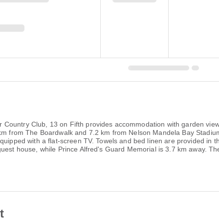
Country Club, 13 on Fifth provides accommodation with garden views,
2 km from The Boardwalk and 7.2 km from Nelson Mandela Bay Stadium
quipped with a flat-screen TV. Towels and bed linen are provided in t
guest house, while Prince Alfred's Guard Memorial is 3.7 km away. Th
t