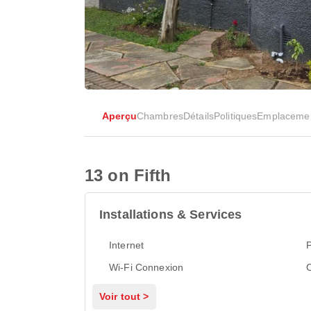
Aperçu
Chambres
Détails
Politiques
Emplaceme
13 on Fifth
Installations & Services
Internet
P
Wi-Fi Connexion
C
Voir tout >