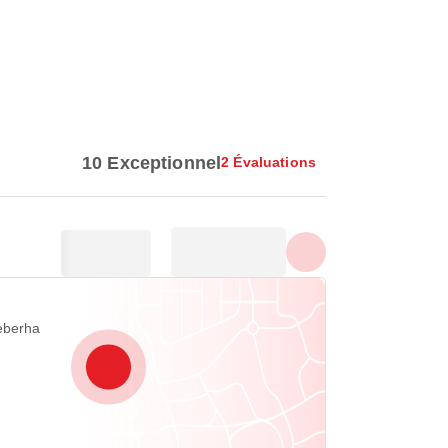
Afficher toutes les photos
10 Exceptionnel
2 Évaluations
eberha