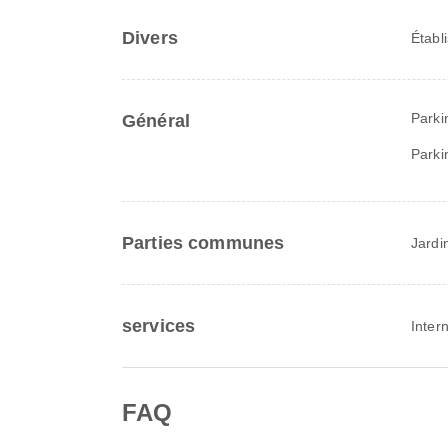
Divers
Établ
Parki
Général
Parki
Parties communes
Jardi
services
Inter
FAQ