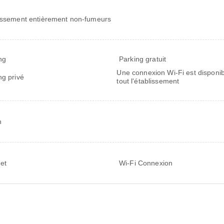
issement entièrement non-fumeurs
ng
Parking gratuit
Une connexion Wi-Fi est disponi
ng privé
tout l'établissement
n
net
Wi-Fi Connexion