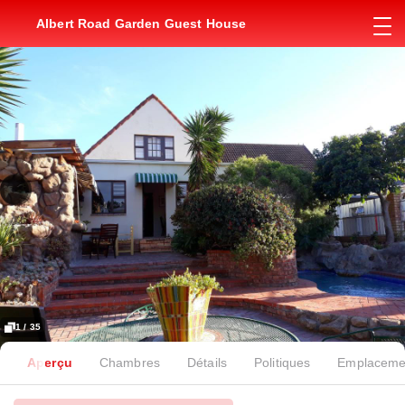
Albert Road Garden Guest House
1 / 35
Aperçu
Chambres
Détails
Politiques
Emplaceme