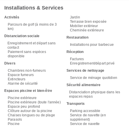
Installations & Services
Activités
Jardin
Terrasse bien exposée
Parcours de golf (à moins de 3
Mobilier extérieur
km)
Cheminée extérieure
Distanciation sociale
Restauration
Enregistrement et départ sans
Installations pour barbecue
contact
Paiement sans espèces
Réception
disponible
Factures
Divers
Enregistrement/départ privé
Chambres non-fumeurs
Services de nettoyage
Espace fumeurs
Service de ménage quotidien
Extincteurs
Alarme de sécurité
Sécurité alimentaire
Espaces piscine et bien-être
Distanciation physique dans les
espaces repas
Piscine extérieure
Piscine extérieure (toute l'année)
Transports
Espace peu profond
Clôture autour de la piscine
Parking accessible
Chaises longues ou de plage
Service de navette (en
Parasols
supplément)
Piscine
Service de navette