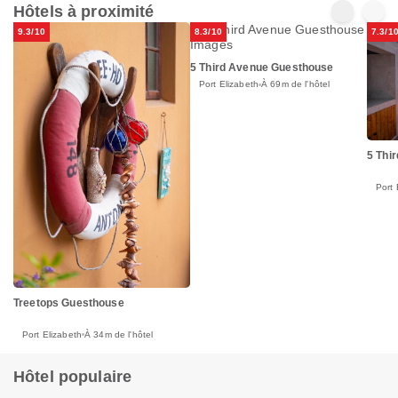
Hôtels à proximité
9.3/10
8.3/10
7.3/1
5 Third Avenue Guesthouse
Port Elizabeth
À 69m de l'hôtel
5 Thi
Port 
Treetops Guesthouse
Port Elizabeth
À 34m de l'hôtel
Hôtel populaire