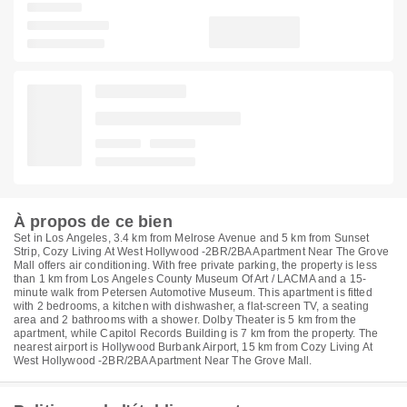
À propos de ce bien
Set in Los Angeles, 3.4 km from Melrose Avenue and 5 km from Sunset
Strip, Cozy Living At West Hollywood -2BR/2BA Apartment Near The Grove
Mall offers air conditioning. With free private parking, the property is less
than 1 km from Los Angeles County Museum Of Art / LACMA and a 15-
minute walk from Petersen Automotive Museum. This apartment is fitted
with 2 bedrooms, a kitchen with dishwasher, a flat-screen TV, a seating
area and 2 bathrooms with a shower. Dolby Theater is 5 km from the
apartment, while Capitol Records Building is 7 km from the property. The
nearest airport is Hollywood Burbank Airport, 15 km from Cozy Living At
West Hollywood -2BR/2BA Apartment Near The Grove Mall.