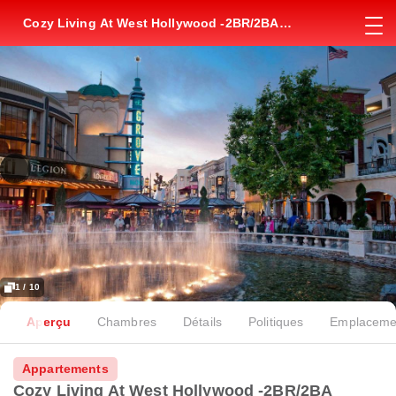
Cozy Living At West Hollywood -2BR/2BA
Apartment Near The Grove Mall
1 / 10
Aperçu
Chambres
Détails
Politiques
Emplaceme
Appartements
Cozy Living At West Hollywood -2BR/2BA