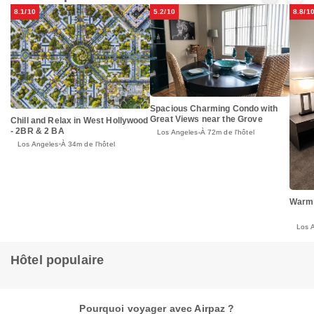
8.1/10
5.2/10
8.8/1
Spacious Charming Condo with
Great Views near the Grove
Chill and Relax in West Hollywood
- 2BR & 2 BA
Los Angeles
À 72m de l'hôtel
Los Angeles
À 34m de l'hôtel
Warm
Los 
Hôtel populaire
Pourquoi voyager avec Airpaz ?