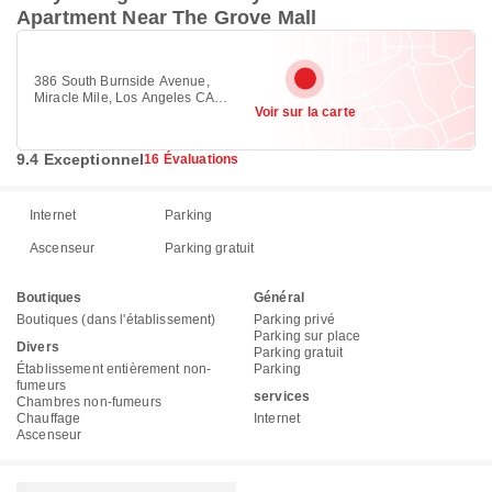
Apartment Near The Grove Mall
386 South Burnside Avenue,
Miracle Mile, Los Angeles CA
Voir sur la carte
90036
9.4 Exceptionnel
16 Évaluations
Internet
Parking
Ascenseur
Parking gratuit
Boutiques
Général
Boutiques (dans l'établissement)
Parking privé
Parking sur place
Divers
Parking gratuit
Établissement entièrement non-
Parking
fumeurs
services
Chambres non-fumeurs
Chauffage
Internet
Ascenseur