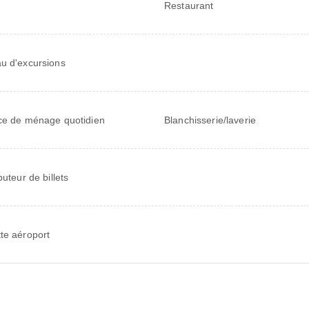
Restaurant
u d'excursions
ce de ménage quotidien
Blanchisserie/laverie
buteur de billets
te aéroport