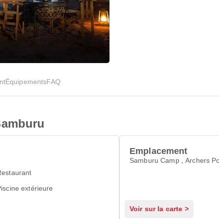
nt
Équipements
FAQ
Samburu
Emplacement
Samburu Camp , Archers P
Restaurant
iscine extérieure
Voir sur la carte >