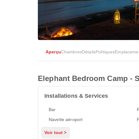
Aperçu
Chambres
Détails
Politiques
Emplaceme
Elephant Bedroom Camp - 
Installations & Services
Bar
Navette aéroport
P
Voir tout >