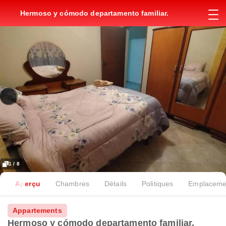
Hermoso y cómodo departamento familiar.
1 / 8
Aperçu
Chambres
Détails
Politiques
Emplaceme
Appartements
Hermoso y cómodo departamento familiar.