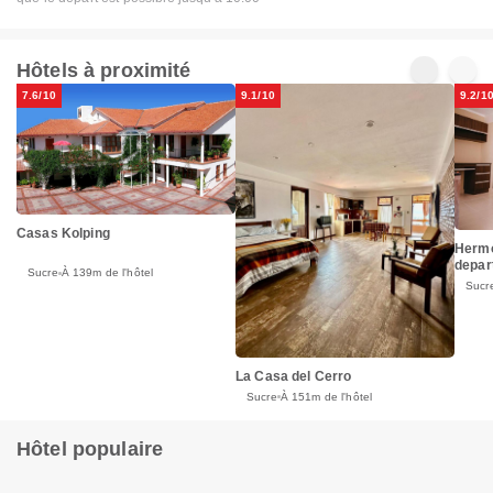
Hôtels à proximité
7.6/10
9.1/10
9.2/1
Casas Kolping
Hermo
depar
Sucre
À 139m de l'hôtel
Sucr
La Casa del Cerro
Sucre
À 151m de l'hôtel
Hôtel populaire