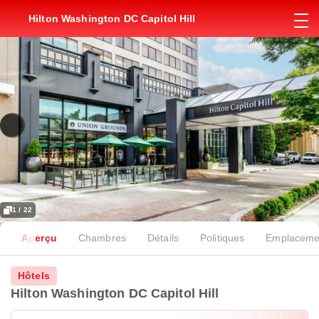
Hilton Washington DC Capitol Hill
1 / 22
Aperçu
Chambres
Détails
Politiques
Emplaceme
Hôtels
Hilton Washington DC Capitol Hill