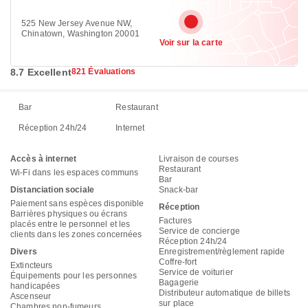
525 New Jersey Avenue NW,
Chinatown, Washington 20001
Voir sur la carte
8.7 Excellent
821 Évaluations
Bar
Restaurant
Réception 24h/24
Internet
Accès à internet
Livraison de courses
Restaurant
Wi-Fi dans les espaces communs
Bar
Distanciation sociale
Snack-bar
Paiement sans espèces disponible
Réception
Barrières physiques ou écrans
Factures
placés entre le personnel et les
Service de concierge
clients dans les zones concernées
Réception 24h/24
Divers
Enregistrement/règlement rapide
Coffre-fort
Extincteurs
Service de voiturier
Équipements pour les personnes
Bagagerie
handicapées
Distributeur automatique de billets
Ascenseur
sur place
Chambres non-fumeurs