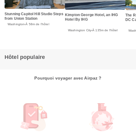
Stunning Capitol Hill Studio Steps
Kimpton George Hotel, an IHG
The R
from Union Station
Hotel By IHG
DC Cap
Washington
À 58m de l'hôtel
Washington City
À 135m de l'hôtel
Wash
Hôtel populaire
Pourquoi voyager avec Airpaz ?