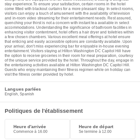
stay experience.To ensure your satisfaction, certain rooms in the hotel
come fitted with blackout curtains for a more pleasant stay. In select rooms,
visitors can enjoy a touch of amusement with the availability of television
and in-room video streaming for their entertainment needs. Rest assured,
quenching your thirst is not a concern with instant tea available in select
accommodations. Understanding the significance of bathroom facilities in
enhancing visitor contentment, hotel offers a hair dryer and toiletries within
a few chosen chambers. Various excellent meal offerings at hotel ensure
that enticing and easily accessible options are constantly available. Upon
your arrival, don't miss experiencing bar for enjoyable in-house evening
entertainment. Visitors staying at Hilton Washington DC Capitol Hill have
the option to receive groceries in their room for meal preparation, courtesy
of the unique service provided by the hotel. Throughout the day, engage in
the entertaining activities available at Hilton Washington DC Capitol Hill.
Guests who enjoy maintaining their fitness regimen while on holiday can
visit the fitness center provided by hotel.
Langues parlées
English, Spanish
Politiques de l'établissement
Heure d'arrivée
Heure de départ
Commence à 16.00
Se termine à 12.00