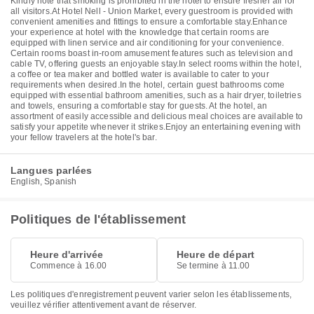
Kindly note that smoking is prohibited in the hotel to ensure fresher air for
all visitors.At Hotel Nell - Union Market, every guestroom is provided with
convenient amenities and fittings to ensure a comfortable stay.Enhance
your experience at hotel with the knowledge that certain rooms are
equipped with linen service and air conditioning for your convenience.
Certain rooms boast in-room amusement features such as television and
cable TV, offering guests an enjoyable stay.In select rooms within the hotel,
a coffee or tea maker and bottled water is available to cater to your
requirements when desired.In the hotel, certain guest bathrooms come
equipped with essential bathroom amenities, such as a hair dryer, toiletries
and towels, ensuring a comfortable stay for guests. At the hotel, an
assortment of easily accessible and delicious meal choices are available to
satisfy your appetite whenever it strikes.Enjoy an entertaining evening with
your fellow travelers at the hotel's bar.
Langues parlées
English, Spanish
Politiques de l'établissement
Heure d'arrivée
Heure de départ
Commence à 16.00
Se termine à 11.00
Les politiques d'enregistrement peuvent varier selon les établissements,
veuillez vérifier attentivement avant de réserver.