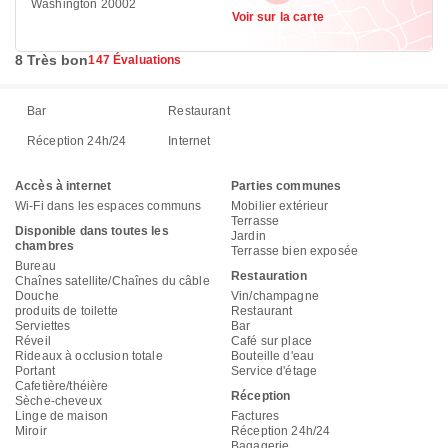
Washington 20002
Voir sur la carte
8 Très bon
147 Évaluations
Bar
Restaurant
Réception 24h/24
Internet
Accès à internet
Parties communes
Wi-Fi dans les espaces communs
Mobilier extérieur
Terrasse
Disponible dans toutes les
Jardin
chambres
Terrasse bien exposée
Bureau
Restauration
Chaînes satellite/Chaînes du câble
Douche
Vin/champagne
produits de toilette
Restaurant
Serviettes
Bar
Réveil
Café sur place
Rideaux à occlusion totale
Bouteille d'eau
Portant
Service d'étage
Cafetière/théière
Réception
Sèche-cheveux
Linge de maison
Factures
Miroir
Réception 24h/24
Bagagerie