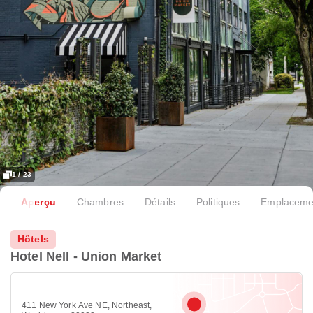
1 / 23
Aperçu
Chambres
Détails
Politiques
Emplaceme
Hôtels
Hotel Nell - Union Market
411 New York Ave NE, Northeast,