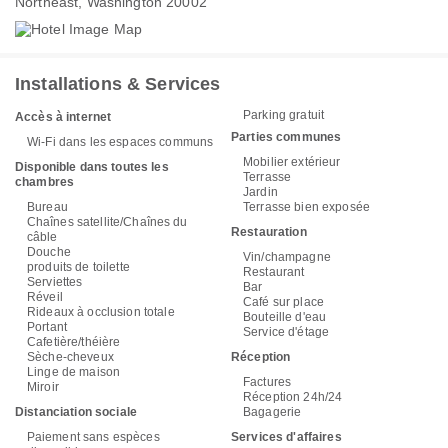
Northeast, Washington 20002
Installations & Services
Parking gratuit
Accès à internet
Parties communes
Wi-Fi dans les espaces communs
Mobilier extérieur
Disponible dans toutes les
Terrasse
chambres
Jardin
Bureau
Terrasse bien exposée
Chaînes satellite/Chaînes du
Restauration
câble
Douche
Vin/champagne
produits de toilette
Restaurant
Serviettes
Bar
Réveil
Café sur place
Rideaux à occlusion totale
Bouteille d'eau
Portant
Service d'étage
Cafetière/théière
Sèche-cheveux
Réception
Linge de maison
Factures
Miroir
Réception 24h/24
Distanciation sociale
Bagagerie
Paiement sans espèces
Services d'affaires