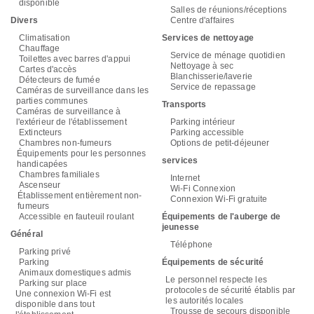
disponible
Salles de réunions/réceptions
Divers
Centre d'affaires
Climatisation
Services de nettoyage
Chauffage
Service de ménage quotidien
Toilettes avec barres d'appui
Nettoyage à sec
Cartes d'accès
Blanchisserie/laverie
Détecteurs de fumée
Service de repassage
Caméras de surveillance dans les
parties communes
Transports
Caméras de surveillance à
l'extérieur de l'établissement
Parking intérieur
Extincteurs
Parking accessible
Chambres non-fumeurs
Options de petit-déjeuner
Équipements pour les personnes
services
handicapées
Chambres familiales
Internet
Ascenseur
Wi-Fi Connexion
Établissement entièrement non-
Connexion Wi-Fi gratuite
fumeurs
Accessible en fauteuil roulant
Équipements de l'auberge de
jeunesse
Général
Téléphone
Parking privé
Parking
Équipements de sécurité
Animaux domestiques admis
Le personnel respecte les
Parking sur place
protocoles de sécurité établis par
Une connexion Wi-Fi est
les autorités locales
disponible dans tout
Trousse de secours disponible