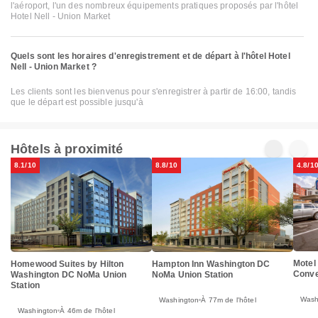
l'aéroport, l'un des nombreux équipements pratiques proposés par l'hôtel
Hotel Nell - Union Market
Quels sont les horaires d'enregistrement et de départ à l'hôtel Hotel
Nell - Union Market ?
Les clients sont les bienvenus pour s'enregistrer à partir de 16:00, tandis
que le départ est possible jusqu'à
Hôtels à proximité
8.1/10
8.8/10
4.8/1
Motel
Homewood Suites by Hilton
Hampton Inn Washington DC
Conve
Washington DC NoMa Union
NoMa Union Station
Station
Wash
Washington
À 77m de l'hôtel
Washington
À 46m de l'hôtel