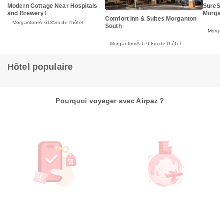
Modern Cottage Near Hospitals
SureS
and Brewery!
Morga
Comfort Inn & Suites Morganton
Morganton
À 6185m de l'hôtel
South
Morg
Morganton
À 6768m de l'hôtel
Hôtel populaire
Pourquoi voyager avec Airpaz ?