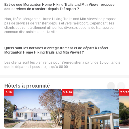
Est-ce que Morganton Home Hiking Trails and Mtn Views! propose
des services de transfert depuis l'aéroport ?
Non, l'hôtel Morganton Home Hiking Trails and Mtn Views! ne propose
pas de services de transfert depuis et vers l'aéroport. Cependant, les
clients peuvent facilement utiliser les diverses options de transport en
commun disponibles dans la ville.
Quels sont les horaires d'enregistrement et de départ à l'hôtel
Morganton Home Hiking Trails and Mtn Views! ?
Les clients sont les bienvenus pour s'enregistrer à partir de 15:00, tandis
que le départ est possible jusqu'à 00:00
Hôtels à proximité
8/10
9.1/10
7.5/1