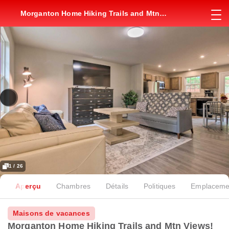
Morganton Home Hiking Trails and Mtn
Views!
1 / 26
Aperçu
Chambres
Détails
Politiques
Emplaceme
Maisons de vacances
Morganton Home Hiking Trails and Mtn Views!