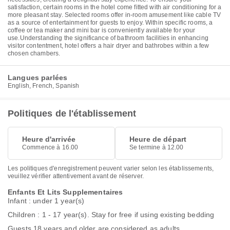
satisfaction, certain rooms in the hotel come fitted with air conditioning for a
more pleasant stay. Selected rooms offer in-room amusement like cable TV
as a source of entertainment for guests to enjoy. Within specific rooms, a
coffee or tea maker and mini bar is conveniently available for your
use.Understanding the significance of bathroom facilities in enhancing
visitor contentment, hotel offers a hair dryer and bathrobes within a few
chosen chambers.
Langues parlées
English, French, Spanish
Politiques de l'établissement
Heure d'arrivée
Heure de départ
Commence à 16.00
Se termine à 12.00
Les politiques d'enregistrement peuvent varier selon les établissements,
veuillez vérifier attentivement avant de réserver.
Enfants Et Lits Supplementaires
Infant : under 1 year(s)
Children : 1 - 17 year(s). Stay for free if using existing bedding
Guests 18 years and older are considered as adults