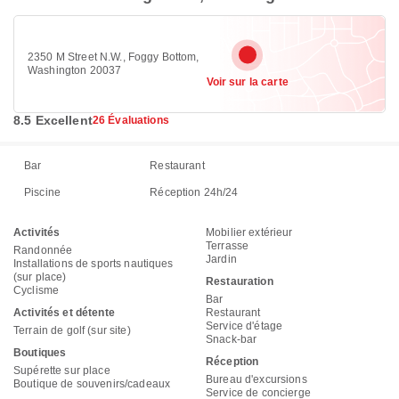
2350 M Street N.W., Foggy Bottom,
Washington 20037
Voir sur la carte
8.5 Excellent
26 Évaluations
Bar
Restaurant
Piscine
Réception 24h/24
Activités
Mobilier extérieur
Terrasse
Randonnée
Jardin
Installations de sports nautiques
(sur place)
Restauration
Cyclisme
Bar
Activités et détente
Restaurant
Service d'étage
Terrain de golf (sur site)
Snack-bar
Boutiques
Réception
Supérette sur place
Bureau d'excursions
Boutique de souvenirs/cadeaux
Service de concierge