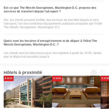
Est-ce que The Westin Georgetown, Washington D.C. propose des
services de transfert depuis l'aéroport ?
Oui, les clients peuvent profiter des services de transfert depuis et vers
l'aéroport, l'un des nombreux équipements pratiques proposés par l'hôtel
The Westin Georgetown, Washington D.C.
Quels sont les horaires d'enregistrement et de départ à l'hôtel The
Westin Georgetown, Washington D.C. ?
Les clients sont les bienvenus pour s'enregistrer à partir de 16:00, tandis
que le départ est possible jusqu'à
Hôtels à proximité
8.4/10
9.3/10
9.3/1