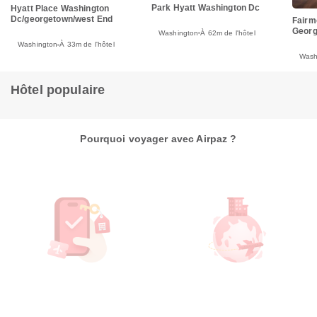
Park Hyatt Washington Dc
Hyatt Place Washington
Dc/georgetown/west End
Fairm
Geor
Washington
À 62m de l'hôtel
Washington
À 33m de l'hôtel
Wash
Hôtel populaire
Pourquoi voyager avec Airpaz ?