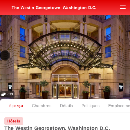
The Westin Georgetown, Washington D.C.
1 / 23
Aperçu
Chambres
Détails
Politiques
Emplaceme
Hôtels
The Westin Georgetown, Washington D.C.