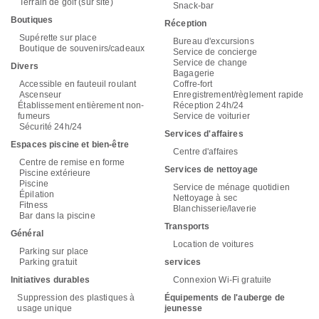
Terrain de golf (sur site)
Snack-bar
Boutiques
Réception
Supérette sur place
Bureau d'excursions
Boutique de souvenirs/cadeaux
Service de concierge
Service de change
Divers
Bagagerie
Accessible en fauteuil roulant
Coffre-fort
Ascenseur
Enregistrement/règlement rapide
Établissement entièrement non-
Réception 24h/24
fumeurs
Service de voiturier
Sécurité 24h/24
Services d'affaires
Espaces piscine et bien-être
Centre d'affaires
Centre de remise en forme
Services de nettoyage
Piscine extérieure
Piscine
Service de ménage quotidien
Épilation
Nettoyage à sec
Fitness
Blanchisserie/laverie
Bar dans la piscine
Transports
Général
Location de voitures
Parking sur place
Parking gratuit
services
Initiatives durables
Connexion Wi-Fi gratuite
Suppression des plastiques à
Équipements de l'auberge de
usage unique
jeunesse