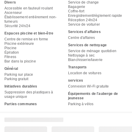
Divers
Service de change
Bagagerie
Accessible en fauteuil roulant
Coffre-fort
Ascenseur
Enregistrement/règlement rapide
Établissement entièrement non-
Réception 24h/24
fumeurs
Service de voiturier
Sécurité 24h/24
Services d'affaires
Espaces piscine et bien-être
Centre d'affaires
Centre de remise en forme
Piscine extérieure
Services de nettoyage
Piscine
Service de ménage quotidien
Épilation
Nettoyage à sec
Fitness
Blanchisserie/laverie
Bar dans la piscine
Transports
Général
Location de voitures
Parking sur place
Parking gratuit
services
Initiatives durables
Connexion Wi-Fi gratuite
Suppression des plastiques à
Équipements de l'auberge de
usage unique
jeunesse
Parties communes
Parking à vélos