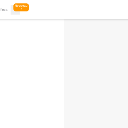
Nouveau
fres
!