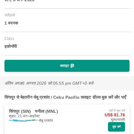
यात्रियों
1 वयस्‍क
Class
इकोनॉमी
फ़्लाइट ढूँढें
अंतिम अपड
6 अगस्त 2026 को 05:55 pm GMT+0 बजे
सिंगापुर से बेहतरीन सेबू प्रशांत / Cebu Pacific फ़्लाइट डील्स बुक करें और पाएँ
सिंगापुर (SIN)
मनीला (MNL)
यहाँ से शुरू करें
US$ 81.76
शुक्र, 21 अग॰
डाइरैक्ट
मूल्य/यात्री
सेबू प्रशांत
बुक करें