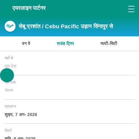
एयरलाइन पार्टनर
सेबू प्रशांत / Cebu Pacific उड़ान सिंगापुर से
वन वे
राउंड ट्रिप
मल्टी-सिटी
यहाँ से
मूल देश
यहाँ तक
गंतव्य
प्रस्थान
शुक्र, 7 अग॰ 2026
रिटर्न
शनि, 8 अग॰ 2026