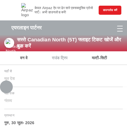
केवल Airpaz ऐप पर ढेर सारे एक्सक्लूसिव प्रोमो
डाउनलोड करें
पाएँ। अभी डाउनलोड करें!
एयरलाइन पार्टनर
सस्ते Canadian North (5T) फ्लाइट टिकट खोजें और
बुक करें
वन वे
राउंड ट्रिप
मल्टी-सिटी
यहाँ से
मूल देश
यहाँ तक
गंतव्य
प्रस्थान
गुरु, 30 जुल॰ 2026