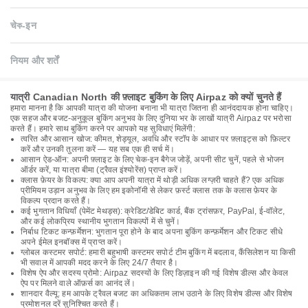
चेক-इन
नियम और शर्तें
यात्री Canadian North की फ़्लाइट बुकिंग के लिए Airpaz को क्यों चुनते हैं
हमारा मानना है कि आपकी यात्रा की योजना बनाना भी यात्रा जितना ही आनंददायक होना चाहिए।
एक सहज और बजट-अनुकूल बुकिंग अनुभव के लिए दुनिया भर के लाखों यात्री Airpaz पर भरोसा
करते हैं। हमारे साथ बुकिंग करने पर आपको यह सुविधाएं मिलेंगी:
त्वरित और आसान खोज: कीमत, शेड्यूल, अवधि और स्टॉप के आधार पर फ़्लाइट्स को फ़िल्टर
करें और उनकी तुलना करें — यह सब एक ही सर्च में।
आसान ऐड-ऑन: अपनी फ़्लाइट के लिए चेक-इन बैगेज जोड़ें, अपनी सीट चुनें, पहले से भोजन
ऑर्डर करें, या यात्रा बीमा (ट्रैवल इंश्योरेंस) प्राप्त करें।
क्लास फ़ेयर के विकल्प: क्या आप अपनी यात्रा में थोड़ी अधिक लग्ज़री चाहते हैं? एक अधिक
प्रीमियम उड़ान अनुभव के लिए हम इकोनॉमी से लेकर फ़र्स्ट क्लास तक के क्लास फ़ेयर के
विकल्प प्रदान करते हैं।
कई भुगतान विधियाँ (पेमेंट मेथड्स): क्रेडिट/डेबिट कार्ड, बैंक ट्रांसफ़र, PayPal, ई-वॉलेट,
और कई लोकप्रिय स्थानीय भुगतान विकल्पों में से चुनें।
निर्बाध टिकट कन्फ़र्मेशन: भुगतान पूरा होने के बाद अपना बुकिंग कन्फ़र्मेशन और टिकट सीधे
अपने ईमेल इनबॉक्स में प्राप्त करें।
ग्लोबल कस्टमर सपोर्ट: हमारी बहुभाषी कस्टमर सपोर्ट टीम बुकिंग में बदलाव, कैंसिलेशन या किसी
भी सवाल में आपकी मदद करने के लिए 24/7 तैयार है।
विशेष ऐप और सदस्य प्रोमो: Airpaz सदस्यों के लिए डिज़ाइन की गई विशेष डील्स और केवल
ऐप पर मिलने वाले ऑफ़र्स का आनंद लें।
शानदार वैल्यू: हम आपके ट्रैवल बजट का अधिकतम लाभ उठाने के लिए विशेष डील्स और विशेष
प्रमोशनल दरें सुनिश्चित करते हैं।