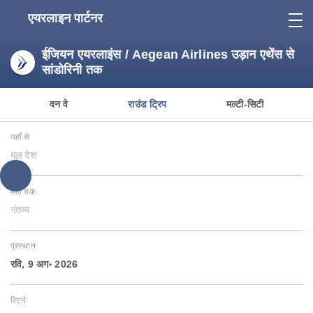
एयरलाइन पार्टनर
ईजियन एयरलाइंस / Aegean Airlines उड़ान एथेंस से
सांडोरिनी तक
वन वे
राउंड ट्रिप
मल्टी-सिटी
यहाँ से
मूल देश
यहाँ तक
गंतव्य
प्रस्थान
रवि, 9 अग॰ 2026
रिटर्न