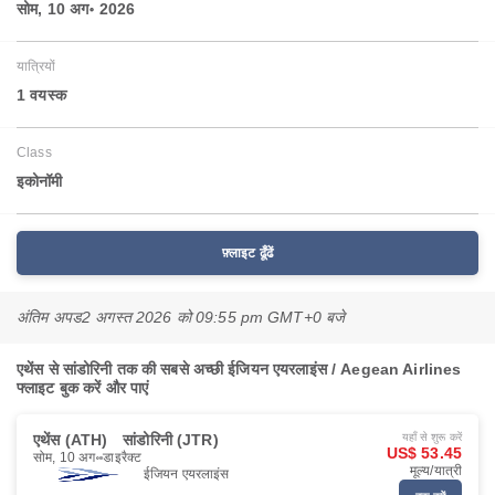
सोम, 10 अग॰ 2026
यात्रियों
1 वयस्‍क
Class
इकोनॉमी
फ़्लाइट ढूँढें
अंतिम अपड
2 अगस्त 2026 को 09:55 pm GMT+0 बजे
एथेंस से सांडोरिनी तक की सबसे अच्छी ईजियन एयरलाइंस / Aegean Airlines
फ्लाइट बुक करें और पाएं
एथेंस (ATH)
सांडोरिनी (JTR)
यहाँ से शुरू करें
US$ 53.45
सोम, 10 अग॰
डाइरैक्ट
मूल्य/यात्री
ईजियन एयरलाइंस