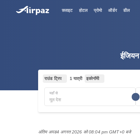
फ़्लाइट
होटल
प्रोमो
ऑर्डर
डील
ईजियन 
राउंड ट्रिप
1 यात्री
इकोनॉमी
यहाँ से
अंतिम अपड
4 अगस्त 2026 को 08:04 pm GMT+0 बजे