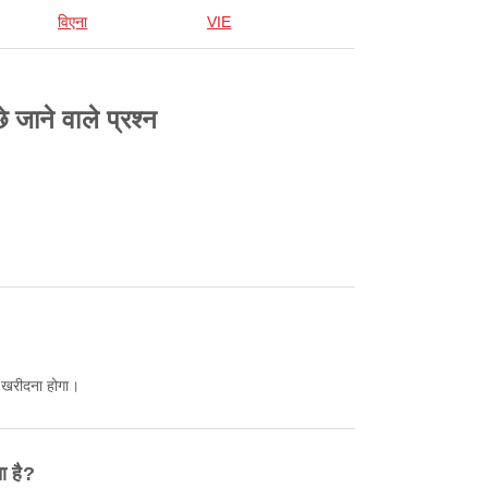
विएना
VIE
जाने वाले प्रश्न
े खरीदना होगा।
ा है?