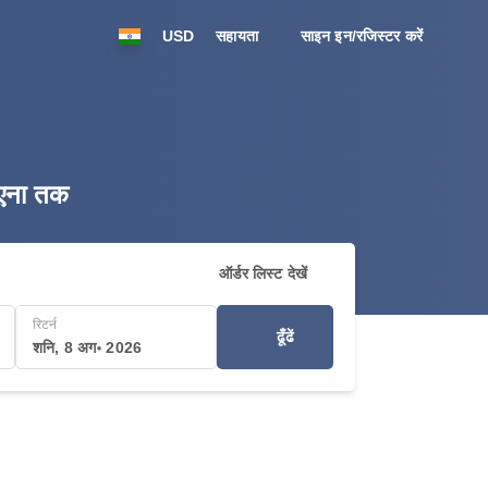
USD
सहायता
साइन इन/रजिस्टर करें
िएना तक
ऑर्डर लिस्ट देखें
रिटर्न
ढूँढें
शनि, 8 अग॰ 2026