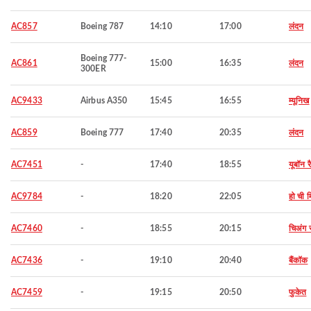
AC857
Boeing 787
14:10
17:00
लंदन
Boeing 777-
AC861
15:00
16:35
लंदन
300ER
AC9433
Airbus A350
15:45
16:55
म्यूनिख
AC859
Boeing 777
17:40
20:35
लंदन
AC7451
-
17:40
18:55
यूबॉन 
AC9784
-
18:20
22:05
हो ची म
AC7460
-
18:55
20:15
चिअंग 
AC7436
-
19:10
20:40
बैंकॉक
AC7459
-
19:15
20:50
फुकेत