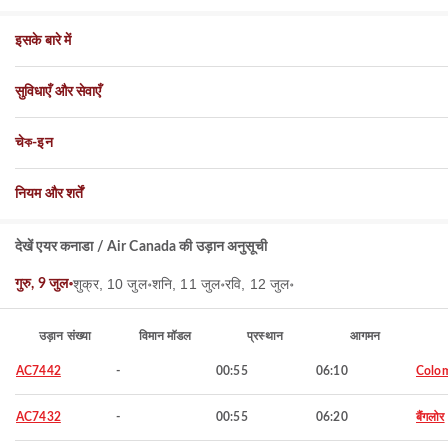
इसके बारे में
सुविधाएँ और सेवाएँ
चेক-इन
नियम और शर्तें
देखें एयर कनाडा / Air Canada की उड़ान अनुसूची
शुक्र, 10 जुल॰
शनि, 11 जुल॰
रवि, 12 जुल॰
गुरु, 9 जुल॰
उड़ान संख्या
विमान मॉडल
प्रस्थान
आगमन
AC7442
-
00:55
06:10
Colo
AC7432
-
00:55
06:20
बैंगलोर