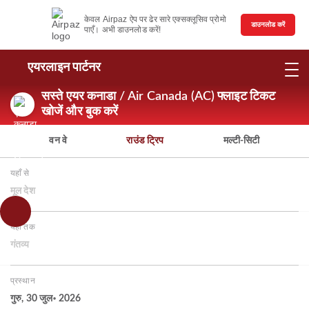
केवल Airpaz ऐप पर ढेर सारे एक्सक्लूसिव प्रोमो
डाउनलोड करें
पाएँ। अभी डाउनलोड करें!
एयरलाइन पार्टनर
सस्ते एयर कनाडा / Air Canada (AC) फ्लाइट टिकट
खोजें और बुक करें
वन वे
राउंड ट्रिप
मल्टी-सिटी
यहाँ से
मूल देश
यहाँ तक
गंतव्य
प्रस्थान
गुरु, 30 जुल॰ 2026