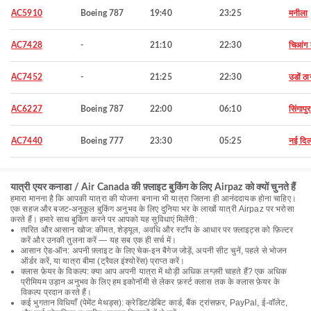
AC5910
Boeing 787
19:40
23:25
मनीला
AC7428
-
21:10
22:30
चिआंग 
AC7452
-
21:25
22:30
उडों ठा
AC6227
Boeing 787
22:00
06:10
सिंगापुर
AC7440
Boeing 777
23:30
05:25
नई दिल
यात्री एयर कनाडा / Air Canada की फ़्लाइट बुकिंग के लिए Airpaz को क्यों चुनते हैं
हमारा मानना है कि आपकी यात्रा की योजना बनाना भी यात्रा जितना ही आनंददायक होना चाहिए।
एक सहज और बजट-अनुकूल बुकिंग अनुभव के लिए दुनिया भर के लाखों यात्री Airpaz पर भरोसा
करते हैं। हमारे साथ बुकिंग करने पर आपको यह सुविधाएं मिलेंगी:
त्वरित और आसान खोज: कीमत, शेड्यूल, अवधि और स्टॉप के आधार पर फ़्लाइट्स को फ़िल्टर
करें और उनकी तुलना करें — यह सब एक ही सर्च में।
आसान ऐड-ऑन: अपनी फ़्लाइट के लिए चेक-इन बैगेज जोड़ें, अपनी सीट चुनें, पहले से भोजन
ऑर्डर करें, या यात्रा बीमा (ट्रैवल इंश्योरेंस) प्राप्त करें।
क्लास फ़ेयर के विकल्प: क्या आप अपनी यात्रा में थोड़ी अधिक लग्ज़री चाहते हैं? एक अधिक
प्रीमियम उड़ान अनुभव के लिए हम इकोनॉमी से लेकर फ़र्स्ट क्लास तक के क्लास फ़ेयर के
विकल्प प्रदान करते हैं।
कई भुगतान विधियाँ (पेमेंट मेथड्स): क्रेडिट/डेबिट कार्ड, बैंक ट्रांसफ़र, PayPal, ई-वॉलेट,