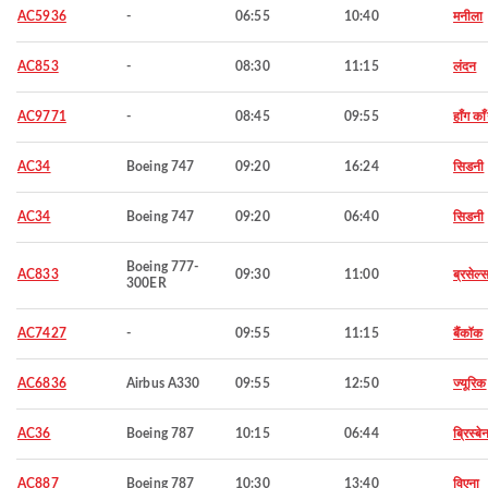
AC5936
-
06:55
10:40
मनीला
AC853
-
08:30
11:15
लंदन
AC9771
-
08:45
09:55
हाँग का
AC34
Boeing 747
09:20
16:24
सिडनी
AC34
Boeing 747
09:20
06:40
सिडनी
Boeing 777-
AC833
09:30
11:00
ब्रसेल्
300ER
AC7427
-
09:55
11:15
बैंकॉक
AC6836
Airbus A330
09:55
12:50
ज्यूरिक
AC36
Boeing 787
10:15
06:44
ब्रिस्बे
AC887
Boeing 787
10:30
13:40
विएना