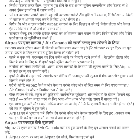
और कई लोकप्रिय स्थानीय भुगतान विकल्पों में से चुनें।
निर्बाध टिकट कन्फ़र्मेशन: भुगतान पूरा होने के बाद अपना बुकिंग कन्फ़र्मेशन और टिकट सीधे
अपने ईमेल इनबॉक्स में प्राप्त करें।
ग्लोबल कस्टमर सपोर्ट: हमारी बहुभाषी कस्टमर सपोर्ट टीम बुकिंग में बदलाव, कैंसिलेशन या किसी
भी सवाल में आपकी मदद करने के लिए 24/7 तैयार है।
विशेष ऐप और सदस्य प्रोमो: Airpaz सदस्यों के लिए डिज़ाइन की गई विशेष डील्स और केवल
ऐप पर मिलने वाले ऑफ़र्स का आनंद लें।
शानदार वैल्यू: हम आपके ट्रैवल बजट का अधिकतम लाभ उठाने के लिए विशेष डील्स और विशेष
प्रमोशनल दरें सुनिश्चित करते हैं।
Airpaz पर एयर कनाडा / Air Canada की सस्ती फ़्लाइट्स खोजने के टिप्स
क्या आप अपने ट्रैवल बजट में और भी अधिक बचत करना चाहते हैं? Airpaz पर हर ट्रिप का पूरा
फ़ायदा उठाने के लिए इन स्मार्ट बुकिंग टिप्स को फ़ॉलो करें:
पहले से बुक करें: प्रस्थान का दिन करीब आने पर किराये बढ़ने लगते हैं। बेहतरीन डील्स और
किराये पाने के लिए 4–8 हफ़्ते पहले बुकिंग करने का प्रयास करें।
तारीखों को लेकर लचीले रहें: अलग-अलग तारीखों के किरायों की तुलना करने के लिए Airpaz
के कैलेंडर व्यू का उपयोग करें।
हफ़्ते के बीच में उड़ान भरें: आमतौर पर वीकेंड की फ़्लाइट्स की तुलना में मंगलवार और बुधवार को
किराये सस्ते होते हैं।
प्रोमो खोजें: Airpaz के पेज और पेज पर प्रोमो कोड और सीमित समय के लिए एयर कनाडा /
Air Canada ऑफ़र नियमित रूप से चेक करें।
पीक सीज़न से बचें: स्कूल की छुट्टियों, सार्वजनिक छुट्टियों और त्योहारों के दौरान किराये बढ़
जाते हैं — अधिक बचत करने के लिए ऑफ़-पीक (कम भीड़ वाले) समय में यात्रा करें।
एक साथ बुक करें और बचाएं: अधिक बचत का आनंद लेने के लिए अपनी फ़्लाइट और होटल (स्टे)
को एक ही बुकिंग में बुक करें।
Airpaz ऐप से भुगतान करें: विशेष ऐप प्रोमो कोड और केवल सदस्यों के लिए छूट, अक्सर कम
फ़्लाइट किराये प्राप्त करने का सबसे अच्छा तरीका होते हैं।
Airpaz पर फ़्लाइट कैसे बुक करें
Airpaz पर एयर कनाडा / Air Canada फ़्लाइट बुक करने के लिए इन आसान चरणों का पालन
करें:
Airpaz.com पर जाएं या Airpaz ऐप खोलें, फिर 'फ़्लाइट्स' चुनें