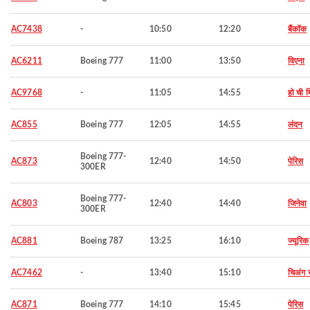
AC7438
-
10:50
12:20
बैंकॉक
AC6211
Boeing 777
11:00
13:50
विएना
AC9768
-
11:05
14:55
हो ची म
AC855
Boeing 777
12:05
14:55
लंदन
Boeing 777-
AC873
12:40
14:50
पेरिस
300ER
Boeing 777-
AC803
12:40
14:40
जिनेवा
300ER
AC881
Boeing 787
13:25
16:10
ज्यूरिक
AC7462
-
13:40
15:10
चिअंग 
AC871
Boeing 777
14:10
15:45
पेरिस