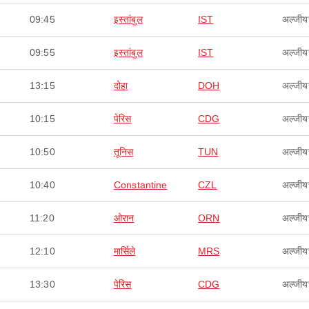
09:45
इस्तांबुल
IST
अल्जीयर
09:55
इस्तांबुल
IST
अल्जीयर
13:15
दोहा
DOH
अल्जीयर
10:15
पेरिस
CDG
अल्जीयर
10:50
तूनिस
TUN
अल्जीयर
10:40
Constantine
CZL
अल्जीयर
11:20
ओरान
ORN
अल्जीयर
12:10
मार्सिले
MRS
अल्जीयर
13:30
पेरिस
CDG
अल्जीयर