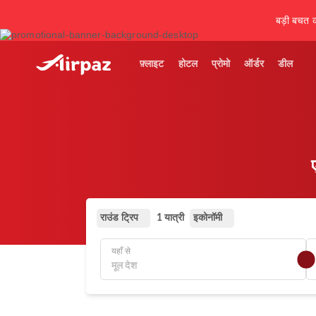
बड़ी बचत कर
फ़्लाइट
होटल
प्रोमो
ऑर्डर
डील
राउंड ट्रिप
इकोनॉमी
1 यात्री
यहाँ से