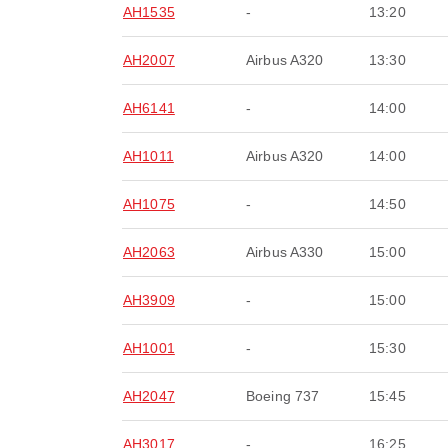
AH1535
-
13:20
AH2007
Airbus A320
13:30
AH6141
-
14:00
AH1011
Airbus A320
14:00
AH1075
-
14:50
AH2063
Airbus A330
15:00
AH3909
-
15:00
AH1001
-
15:30
AH2047
Boeing 737
15:45
AH3017
-
16:25