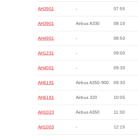
AH3901
-
07:55
AH3901
Airbus A330
08:10
AH4901
-
08:50
AH1231
-
09:00
AH4001
-
09:30
AH6191
Airbus A350-900
09:30
AH6181
Airbus 320
10:05
AH1023
Airbus A350
11:30
AH1003
-
12:15