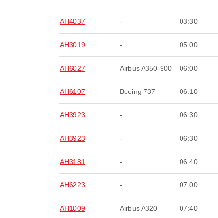
AH4037
-
03:30
AH3019
-
05:00
AH6027
Airbus A350-900
06:00
AH6107
Boeing 737
06:10
AH3923
-
06:30
AH3923
-
06:30
AH3181
-
06:40
AH6223
-
07:00
AH1009
Airbus A320
07:40