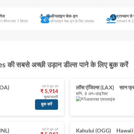
ैगेज
ऑनलाइन चेक-इन
प्रस्थान से
बिन बैगेज भत्ता 7 किग्रा
ऑनलाइन चेक-इन के लिए उपलब्ध
प्रस्थान से 
 की सबसे अच्छी उड़ान डील्स पाने के लिए बुक करें
यहाँ से शुरू करें
KOA)
लॉस एंजिल्स (LAX)
सान फ्
₹ 5,914
शनि, 8 अग॰
डाइरैक्ट
मूल्य/यात्री
अलास्का एयरलाइंस
बुक करें
यहाँ से शुरू करें
HNL)
Kahului (OGG)
Hawaii