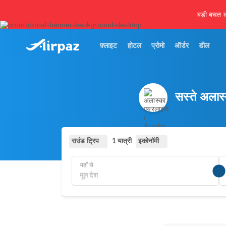
बड़ी बचत कर
फ़्लाइट
होटल
प्रोमो
ऑर्डर
डील
सस्ते अलास
राउंड ट्रिप
इकोनॉमी
1 यात्री
यहाँ से