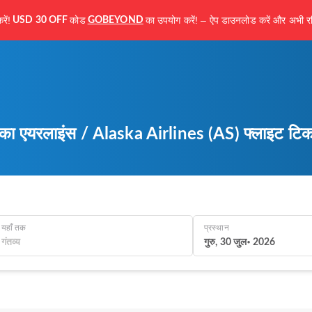
ें!
कोड
का उपयोग करें! – ऐप डाउनलोड करें और अभी रज
USD 30 OFF
GOBEYOND
्का एयरलाइंस / Alaska Airlines (AS) फ्लाइट टिकट
यहाँ तक
प्रस्थान
गुरु, 30 जुल॰ 2026