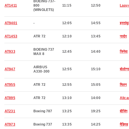
BOEING 737-
AT1411
800
11:15
12:50
Laay
(WINGLETS)
AT9401
-
12:05
14:55
इस्तांब
AT1453
ATR 72
12:10
13:45
नादोर
BOEING 737
AT933
12:45
14:40
जिनेवा
MAX 8
AIRBUS
AT947
12:55
15:10
बोलोग्न
A330-300
AT955
ATR 72
12:55
15:05
मिलन
AT895
ATR 72
13:10
14:00
Alica
AT231
Boeing 787
13:25
19:25
बीजिंग
AT973
Boeing 737
13:35
14:25
मैड्रिड