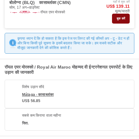
बोलोग्ना (BLQ)
कासाब्लांका (CMN)
यहाँ से शुरू करें
US$ 139.11
सोम, 17 अग॰
डाइरैक्ट
मूल्य/यात्री
रॉयल एयर मोरक्को
बुक करें
कृपया ध्यान दें कि हो सकता है कि इस पेज पर लिस्ट की गई कीमतें अप - टू - डेट न हों
और बिना किसी पूर्व सूचना के इसमें बदलाव किया जा सके। हम सबसे सटीक और
मौजूदा जानकारी देने की कोशिश करते हैं।
रॉयल एयर मोरक्को / Royal Air Maroc मोहम्मद वी ईन्टरनेशनल एयरपोर्ट के लिए
उड़ान की जानकारी
विशेष उड़ान सौदे
Málaga - कासाब्लांका
US$ 56.85
सबसे कम किराया वाला महीना
सित.