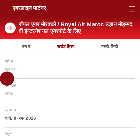
एयरलाइन पार्टनर
रॉयल एयर मोरक्को / Royal Air Maroc उड़ान मोहम्मद
वी ईन्टरनेशनल एयरपोर्ट के लिए
वन वे
राउंड ट्रिप
मल्टी-सिटी
यहाँ से
मूल देश
यहाँ तक
गंतव्य
प्रस्थान
शनि, 8 अग॰ 2026
रिटर्न