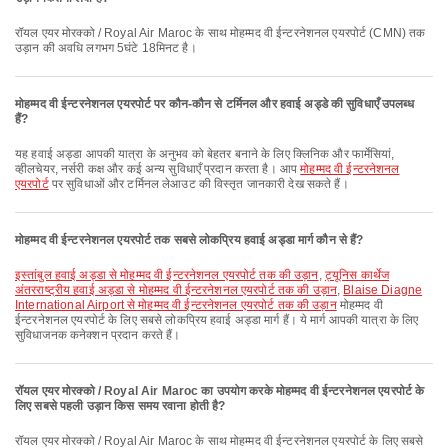
रॉयल एयर मोरक्को / Royal Air Maroc के साथ मोहम्मद वी ईन्टरनेशनल एयरपोर्ट (CMN) तक
उड़ान की अवधि लगभग 5घंटे 18मिनट है।
मोहम्मद वी ईन्टरनेशनल एयरपोर्ट पर कौन-कौन से टर्मिनल और हवाई अड्डे की सुविधाएँ उपलब्ध
हैं?
यह हवाई अड्डा आपकी यात्रा के अनुभव को बेहतर बनाने के लिए क्लिनिक और फार्मेसियां,
व्हीलचेयर, नर्सरी कक्ष और कई अन्य सुविधाएँ प्रदान करता है। आप
मोहम्मद वी ईन्टरनेशनल
एयरपोर्ट
पर सुविधाओं और टर्मिनल लेआउट की विस्तृत जानकारी देख सकते हैं।
मोहम्मद वी ईन्टरनेशनल एयरपोर्ट तक सबसे लोकप्रिय हवाई अड्डा मार्ग कौन से हैं?
इस्तांबुल हवाई अड्डा से मोहम्मद वी ईन्टरनेशनल एयरपोर्ट तक की उड़ान
,
ट्यूनिस कार्थेज
अंतरराष्ट्रीय हवाई अड्डा से मोहम्मद वी ईन्टरनेशनल एयरपोर्ट तक की उड़ान
,
Blaise Diagne
International Airport से मोहम्मद वी ईन्टरनेशनल एयरपोर्ट तक की उड़ान
मोहम्मद वी
ईन्टरनेशनल एयरपोर्ट के लिए सबसे लोकप्रिय हवाई अड्डा मार्ग हैं। ये मार्ग आपकी यात्रा के लिए
सुविधाजनक कनेक्शन प्रदान करते हैं।
रॉयल एयर मोरक्को / Royal Air Maroc का उपयोग करके मोहम्मद वी ईन्टरनेशनल एयरपोर्ट के
लिए सबसे पहली उड़ान किस समय रवाना होती है?
रॉयल एयर मोरक्को / Royal Air Maroc के साथ मोहम्मद वी ईन्टरनेशनल एयरपोर्ट के लिए सबसे