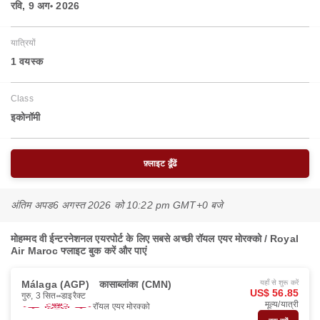
रवि, 9 अग॰ 2026
यात्रियों
1 वयस्‍क
Class
इकोनॉमी
फ़्लाइट ढूँढें
अंतिम अपड
6 अगस्त 2026 को 10:22 pm GMT+0 बजे
मोहम्मद वी ईन्टरनेशनल एयरपोर्ट के लिए सबसे अच्छी रॉयल एयर मोरक्को / Royal
Air Maroc फ्लाइट बुक करें और पाएं
Málaga (AGP)
कासाब्लांका (CMN)
यहाँ से शुरू करें
US$ 56.85
गुरु, 3 सित॰
डाइरैक्ट
मूल्य/यात्री
रॉयल एयर मोरक्को