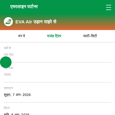
एयरलाइन पार्टनर
EVA Air उड़ान ताइपे से
वन वे
राउंड ट्रिप
मल्टी-सिटी
यहाँ से
मूल देश
यहाँ तक
गंतव्य
प्रस्थान
शुक्र, 7 अग॰ 2026
रिटर्न
शनि, 8 अग॰ 2026