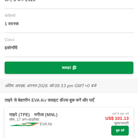
यात्रियों
1 वयस्‍क
Class
इकोनॉमी
फ़्लाइट ढूँढें
अंतिम अपड
6 अगस्त 2026 को 09:33 pm GMT+0 बजे
ताइपे से बेहतरीन EVA Air फ़्लाइट डील्स बुक करें और पाएँ
ताइपे (TPE)
मनीला (MNL)
यहाँ से शुरू करें
US$ 101.13
सोम, 17 अग॰
डाइरैक्ट
मूल्य/यात्री
EVA Air
बुक करें