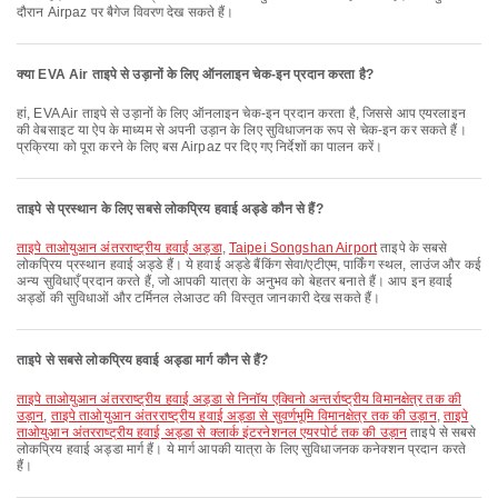
दौरान Airpaz पर बैगेज विवरण देख सकते हैं।
क्या EVA Air ताइपे से उड़ानों के लिए ऑनलाइन चेक-इन प्रदान करता है?
हां, EVA Air ताइपे से उड़ानों के लिए ऑनलाइन चेक-इन प्रदान करता है, जिससे आप एयरलाइन
की वेबसाइट या ऐप के माध्यम से अपनी उड़ान के लिए सुविधाजनक रूप से चेक-इन कर सकते हैं।
प्रक्रिया को पूरा करने के लिए बस Airpaz पर दिए गए निर्देशों का पालन करें।
ताइपे से प्रस्थान के लिए सबसे लोकप्रिय हवाई अड्डे कौन से हैं?
ताइपे ताओयुआन अंतरराष्ट्रीय हवाई अड्डा
,
Taipei Songshan Airport
ताइपे के सबसे
लोकप्रिय प्रस्थान हवाई अड्डे हैं। ये हवाई अड्डे बैंकिंग सेवा/एटीएम, पार्किंग स्थल, लाउंज और कई
अन्य सुविधाएँ प्रदान करते हैं, जो आपकी यात्रा के अनुभव को बेहतर बनाते हैं। आप इन हवाई
अड्डों की सुविधाओं और टर्मिनल लेआउट की विस्तृत जानकारी देख सकते हैं।
ताइपे से सबसे लोकप्रिय हवाई अड्डा मार्ग कौन से हैं?
ताइपे ताओयुआन अंतरराष्ट्रीय हवाई अड्डा से निनॉय एक्विनो अन्तर्राष्ट्रीय विमानक्षेत्र तक की
उड़ान
,
ताइपे ताओयुआन अंतरराष्ट्रीय हवाई अड्डा से सुवर्णभूमि विमानक्षेत्र तक की उड़ान
,
ताइपे
ताओयुआन अंतरराष्ट्रीय हवाई अड्डा से क्लार्क इंटरनेशनल एयरपोर्ट तक की उड़ान
ताइपे से सबसे
लोकप्रिय हवाई अड्डा मार्ग हैं। ये मार्ग आपकी यात्रा के लिए सुविधाजनक कनेक्शन प्रदान करते
हैं।