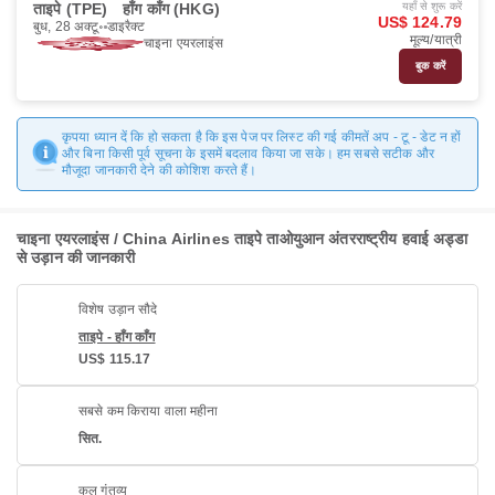
ताइपे (TPE)
हाँग काँग (HKG)
यहाँ से शुरू करें
US$ 124.79
बुध, 28 अक्टू॰
डाइरैक्ट
मूल्य/यात्री
चाइना एयरलाइंस
बुक करें
कृपया ध्यान दें कि हो सकता है कि इस पेज पर लिस्ट की गई कीमतें अप - टू - डेट न हों
और बिना किसी पूर्व सूचना के इसमें बदलाव किया जा सके। हम सबसे सटीक और
मौजूदा जानकारी देने की कोशिश करते हैं।
चाइना एयरलाइंस / China Airlines ताइपे ताओयुआन अंतरराष्ट्रीय हवाई अड्डा
से उड़ान की जानकारी
विशेष उड़ान सौदे
ताइपे - हाँग काँग
US$ 115.17
सबसे कम किराया वाला महीना
सित.
कुल गंतव्य