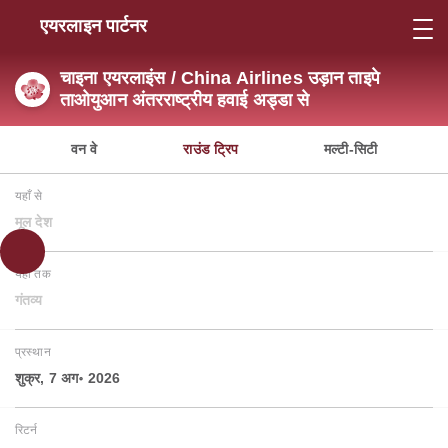
एयरलाइन पार्टनर
चाइना एयरलाइंस / China Airlines उड़ान ताइपे
ताओयुआन अंतरराष्ट्रीय हवाई अड्डा से
वन वे
राउंड ट्रिप
मल्टी-सिटी
यहाँ से
मूल देश
यहाँ तक
गंतव्य
प्रस्थान
शुक्र, 7 अग॰ 2026
रिटर्न