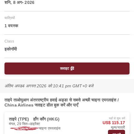
शनि, 8 अग॰ 2026
यात्रियों
1 वयस्‍क
Class
इकोनॉमी
फ़्लाइट ढूँढें
अंतिम अपड
4 अगस्त 2026 को 10:41 pm GMT+0 बजे
ताइपे ताओयुआन अंतरराष्ट्रीय हवाई अड्डा से सबसे अच्छी चाइना एयरलाइंस /
China Airlines फ्लाइट डील बुक करें और पाएँ
ताइपे (TPE)
हाँग काँग (HKG)
यहाँ से शुरू करें
US$ 115.17
मंगल, 29 सित॰
डाइरैक्ट
मूल्य/यात्री
चाइना एयरलाइंस