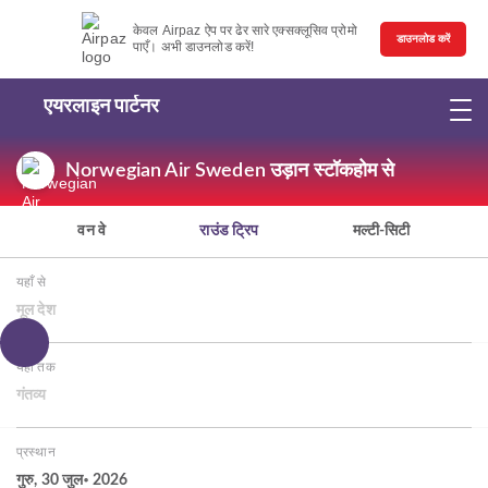
केवल Airpaz ऐप पर ढेर सारे एक्सक्लूसिव प्रोमो
डाउनलोड करें
पाएँ। अभी डाउनलोड करें!
एयरलाइन पार्टनर
Norwegian Air Sweden उड़ान स्टॉकहोम से
वन वे
राउंड ट्रिप
मल्टी-सिटी
यहाँ से
मूल देश
यहाँ तक
गंतव्य
प्रस्थान
गुरु, 30 जुल॰ 2026