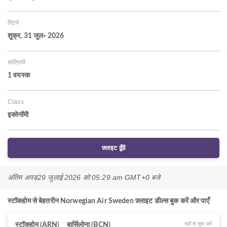
रिटर्न
शुक्र, 31 जुल॰ 2026
यात्रियों
1 वयस्‍क
Class
इकोनॉमी
फ़्लाइट ढूँढें
अंतिम अपड
29 जुलाई 2026 को 05:29 am GMT+0 बजे
स्टॉकहोम से बेहतरीन Norwegian Air Sweden फ़्लाइट डील्स बुक करें और पाएँ
यहाँ से शुरू करें
स्टॉकहोम (ARN)
बार्सिलोना (BCN)