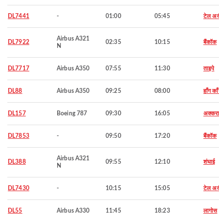
DL7441
-
01:00
05:45
टेल अ
Airbus A321
DL7922
02:35
10:15
बैंकॉक
N
DL7717
Airbus A350
07:55
11:30
ताइपे
DL88
Airbus A350
09:25
08:00
हाँग का
DL157
Boeing 787
09:30
16:05
अक्कर
DL7853
-
09:50
17:20
बैंकॉक
Airbus A321
DL388
09:55
12:10
शंघाई
N
DL7430
-
10:15
15:05
टेल अ
DL55
Airbus A330
11:45
18:23
लागोस