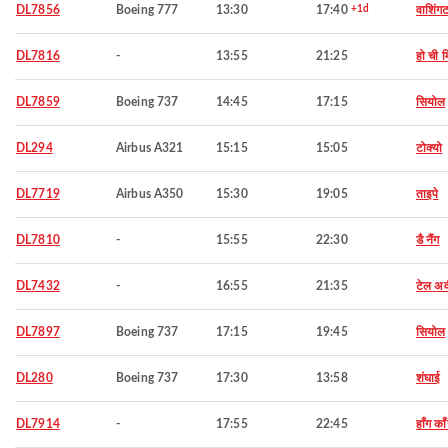
DL7856
Boeing 777
13:30
17:40
+1d
वाशिंग
DL7816
-
13:55
21:25
हो ची म
DL7859
Boeing 737
14:45
17:15
सियोल
DL294
Airbus A321
15:15
15:05
टोक्यो
DL7719
Airbus A350
15:30
19:05
ताइपे
DL7810
-
15:55
22:30
डै नैंग
DL7432
-
16:55
21:35
टेल अ
DL7897
Boeing 737
17:15
19:45
सियोल
DL280
Boeing 737
17:30
13:58
शंघाई
DL7914
-
17:55
22:45
हाँग का