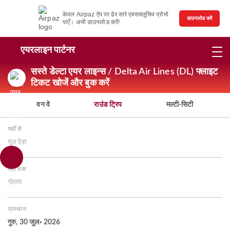
केवल Airpaz ऐप पर ढेर सारे एक्सक्लूसिव प्रोमो
डाउनलोड करें
पाएँ। अभी डाउनलोड करें!
एयरलाइन पार्टनर
सस्ते डेल्टा एयर लाइन्स / Delta Air Lines (DL) फ्लाइट
टिकट खोजें और बुक करें
वन वे
राउंड ट्रिप
मल्टी-सिटी
यहाँ से
मूल देश
यहाँ तक
गंतव्य
प्रस्थान
गुरु, 30 जुल॰ 2026