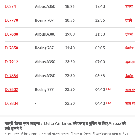
DL274
Airbus A350
18:25
17:43
टोक्यो
DL7778
Boeing 787
18:55
22:35
ताइपे
DL7888
Airbus A380
19:00
21:30
टोक्यो
DL7858
Boeing 787
21:40
05:05
बैंकॉक
DL7912
Airbus A350
23:20
07:00
कुआला ल
DL7854
Airbus A350
23:30
06:55
बैंकॉक
DL7832
Boeing 777
23:50
04:40
+1d
लास वे
DL7834
-
23:50
04:40
+1d
लॉस एं
यात्री डेल्टा एयर लाइन्स / Delta Air Lines की फ़्लाइट बुकिंग के लिए Airpaz को
क्यों चुनते हैं
हमारा मानना है कि आपकी यात्रा की योजना बनाना भी यात्रा जितना ही आनंददायक होना चाहिए।