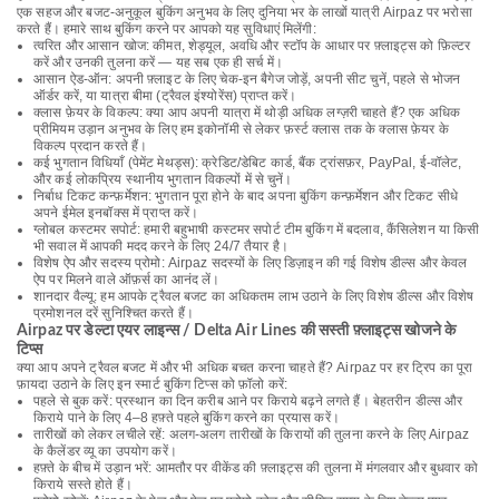
एक सहज और बजट-अनुकूल बुकिंग अनुभव के लिए दुनिया भर के लाखों यात्री Airpaz पर भरोसा
करते हैं। हमारे साथ बुकिंग करने पर आपको यह सुविधाएं मिलेंगी:
त्वरित और आसान खोज: कीमत, शेड्यूल, अवधि और स्टॉप के आधार पर फ़्लाइट्स को फ़िल्टर
करें और उनकी तुलना करें — यह सब एक ही सर्च में।
आसान ऐड-ऑन: अपनी फ़्लाइट के लिए चेक-इन बैगेज जोड़ें, अपनी सीट चुनें, पहले से भोजन
ऑर्डर करें, या यात्रा बीमा (ट्रैवल इंश्योरेंस) प्राप्त करें।
क्लास फ़ेयर के विकल्प: क्या आप अपनी यात्रा में थोड़ी अधिक लग्ज़री चाहते हैं? एक अधिक
प्रीमियम उड़ान अनुभव के लिए हम इकोनॉमी से लेकर फ़र्स्ट क्लास तक के क्लास फ़ेयर के
विकल्प प्रदान करते हैं।
कई भुगतान विधियाँ (पेमेंट मेथड्स): क्रेडिट/डेबिट कार्ड, बैंक ट्रांसफ़र, PayPal, ई-वॉलेट,
और कई लोकप्रिय स्थानीय भुगतान विकल्पों में से चुनें।
निर्बाध टिकट कन्फ़र्मेशन: भुगतान पूरा होने के बाद अपना बुकिंग कन्फ़र्मेशन और टिकट सीधे
अपने ईमेल इनबॉक्स में प्राप्त करें।
ग्लोबल कस्टमर सपोर्ट: हमारी बहुभाषी कस्टमर सपोर्ट टीम बुकिंग में बदलाव, कैंसिलेशन या किसी
भी सवाल में आपकी मदद करने के लिए 24/7 तैयार है।
विशेष ऐप और सदस्य प्रोमो: Airpaz सदस्यों के लिए डिज़ाइन की गई विशेष डील्स और केवल
ऐप पर मिलने वाले ऑफ़र्स का आनंद लें।
शानदार वैल्यू: हम आपके ट्रैवल बजट का अधिकतम लाभ उठाने के लिए विशेष डील्स और विशेष
प्रमोशनल दरें सुनिश्चित करते हैं।
Airpaz पर डेल्टा एयर लाइन्स / Delta Air Lines की सस्ती फ़्लाइट्स खोजने के
टिप्स
क्या आप अपने ट्रैवल बजट में और भी अधिक बचत करना चाहते हैं? Airpaz पर हर ट्रिप का पूरा
फ़ायदा उठाने के लिए इन स्मार्ट बुकिंग टिप्स को फ़ॉलो करें:
पहले से बुक करें: प्रस्थान का दिन करीब आने पर किराये बढ़ने लगते हैं। बेहतरीन डील्स और
किराये पाने के लिए 4–8 हफ़्ते पहले बुकिंग करने का प्रयास करें।
तारीखों को लेकर लचीले रहें: अलग-अलग तारीखों के किरायों की तुलना करने के लिए Airpaz
के कैलेंडर व्यू का उपयोग करें।
हफ़्ते के बीच में उड़ान भरें: आमतौर पर वीकेंड की फ़्लाइट्स की तुलना में मंगलवार और बुधवार को
किराये सस्ते होते हैं।