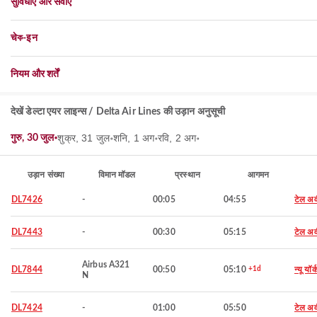
सुविधाएँ और सेवाएँ
चेক-इन
नियम और शर्तें
देखें डेल्टा एयर लाइन्स / Delta Air Lines की उड़ान अनुसूची
शुक्र, 31 जुल॰
शनि, 1 अग॰
रवि, 2 अग॰
गुरु, 30 जुल॰
उड़ान संख्या
विमान मॉडल
प्रस्थान
आगमन
DL7426
-
00:05
04:55
टेल अ
DL7443
-
00:30
05:15
टेल अ
Airbus A321
DL7844
00:50
05:10
+1d
न्यू यॉर्
N
DL7424
-
01:00
05:50
टेल अ