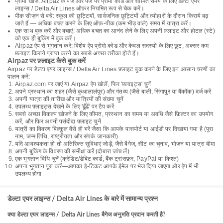
प्रोमो खोजें: Airpaz के पेज और पेज पर प्रोमो कोड और सीमित समय के लिए डेल्टा एयर
लाइन्स / Delta Air Lines ऑफ़र नियमित रूप से चेक करें।
पीक सीज़न से बचें: स्कूल की छुट्टियों, सार्वजनिक छुट्टियों और त्योहारों के दौरान किराये बढ़
जाते हैं — अधिक बचत करने के लिए ऑफ़-पीक (कम भीड़ वाले) समय में यात्रा करें।
एक साथ बुक करें और बचाएं: अधिक बचत का आनंद लेने के लिए अपनी फ़्लाइट और होटल (स्टे)
को एक ही बुकिंग में बुक करें।
Airpaz ऐप से भुगतान करें: विशेष ऐप प्रोमो कोड और केवल सदस्यों के लिए छूट, अक्सर कम
फ़्लाइट किराये प्राप्त करने का सबसे अच्छा तरीका होते हैं।
Airpaz पर फ़्लाइट कैसे बुक करें
Airpaz पर डेल्टा एयर लाइन्स / Delta Air Lines फ़्लाइट बुक करने के लिए इन आसान चरणों का
पालन करें:
Airpaz.com पर जाएं या Airpaz ऐप खोलें, फिर 'फ़्लाइट्स' चुनें
अपने प्रस्थान का शहर (जैसे कुआलालंपुर) और गंतव्य (जैसे बाली, सिंगापुर या बैंकॉक) दर्ज करें
अपनी यात्रा की तारीख और यात्रियों की संख्या चुनें
उपलब्ध फ़्लाइट्स देखने के लिए 'ढूँढें' पर टैप करें
सबसे अच्छा विकल्प खोजने के लिए कीमत, प्रस्थान का समय या अवधि जैसे फ़िल्टर का उपयोग
करें, और फिर अपनी पसंदीदा फ़्लाइट चुनें
यात्री का विवरण बिल्कुल वैसे ही भरें जैसा कि आपके पासपोर्ट या आईडी पर दिखाया गया है (पूरा
नाम, जन्म तिथि, राष्ट्रीयता और संपर्क जानकारी)
यदि आवश्यकता हो तो अतिरिक्त सुविधाएं जोड़ें, जैसे बैगेज, सीट का चुनाव, भोजन या यात्रा बीमा
अपनी बुकिंग के विवरण की समीक्षा करें (दोबारा जांच लें)
एक भुगतान विधि चुनें (क्रेडिट/डेबिट कार्ड, बैंक ट्रांसफ़र, PayPal या किश्त)
अपना भुगतान पूरा करें—आपका ई-टिकट आपके ईमेल पर भेज दिया जाएगा और ऐप में भी
उपलब्ध होगा
डेल्टा एयर लाइन्स / Delta Air Lines के बारे में सामान्य प्रश्न
क्या डेल्टा एयर लाइन्स / Delta Air Lines बैगेज अनुमति प्रदान करती है?