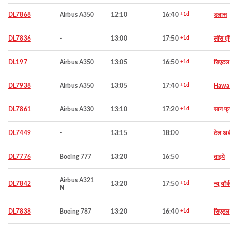
DL7868
Airbus A350
12:10
16:40
+1d
डलास
DL7836
-
13:00
17:50
+1d
लॉस एं
DL197
Airbus A350
13:05
16:50
+1d
सिएटल
DL7938
Airbus A350
13:05
17:40
+1d
Hawai
DL7861
Airbus A330
13:10
17:20
+1d
सान फ्र
DL7449
-
13:15
18:00
टेल अ
DL7776
Boeing 777
13:20
16:50
ताइपे
Airbus A321
DL7842
13:20
17:50
+1d
न्यू यॉर्
N
DL7838
Boeing 787
13:20
16:40
+1d
सिएटल