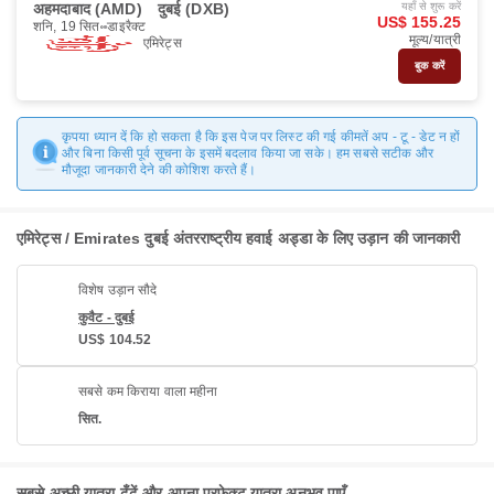
अहमदाबाद (AMD)
दुबई (DXB)
यहाँ से शुरू करें
US$ 155.25
शनि, 19 सित॰
डाइरैक्ट
मूल्य/यात्री
एमिरेट्स
बुक करें
कृपया ध्यान दें कि हो सकता है कि इस पेज पर लिस्ट की गई कीमतें अप - टू - डेट न हों
और बिना किसी पूर्व सूचना के इसमें बदलाव किया जा सके। हम सबसे सटीक और
मौजूदा जानकारी देने की कोशिश करते हैं।
एमिरेट्स / Emirates दुबई अंतरराष्ट्रीय हवाई अड्डा के लिए उड़ान की जानकारी
विशेष उड़ान सौदे
कुवैट - दुबई
US$ 104.52
सबसे कम किराया वाला महीना
सित.
सबसे अच्छी यात्रा ढूँढें और अपना परफ़ेक्ट यात्रा अनुभव पाएँ