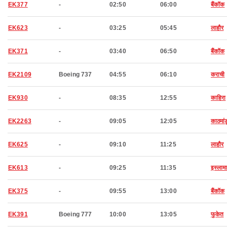
EK377
-
02:50
06:00
बैंकॉक
EK623
-
03:25
05:45
लाहौर
EK371
-
03:40
06:50
बैंकॉक
EK2109
Boeing 737
04:55
06:10
कराची
EK930
-
08:35
12:55
काहिरा
EK2263
-
09:05
12:05
काठमांड
EK625
-
09:10
11:25
लाहौर
EK613
-
09:25
11:35
इस्लाम
EK375
-
09:55
13:00
बैंकॉक
EK391
Boeing 777
10:00
13:05
फुकेत