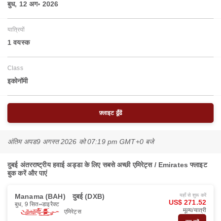
बुध, 12 अग॰ 2026
यात्रियों
1 वयस्‍क
Class
इकोनॉमी
फ़्लाइट ढूँढें
अंतिम अपड
9 अगस्त 2026 को 07:19 pm GMT+0 बजे
दुबई अंतरराष्ट्रीय हवाई अड्डा के लिए सबसे अच्छी एमिरेट्स / Emirates फ्लाइट
बुक करें और पाएं
Manama (BAH)
दुबई (DXB)
यहाँ से शुरू करें
US$ 271.52
बुध, 9 सित॰
डाइरैक्ट
मूल्य/यात्री
एमिरेट्स