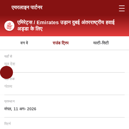
एयरलाइन पार्टनर
एमिरेट्स / Emirates उड़ान दुबई अंतरराष्ट्रीय हवाई
अड्डा के लिए
वन वे
राउंड ट्रिप
मल्टी-सिटी
यहाँ से
मूल देश
यहाँ तक
गंतव्य
प्रस्थान
मंगल, 11 अग॰ 2026
रिटर्न