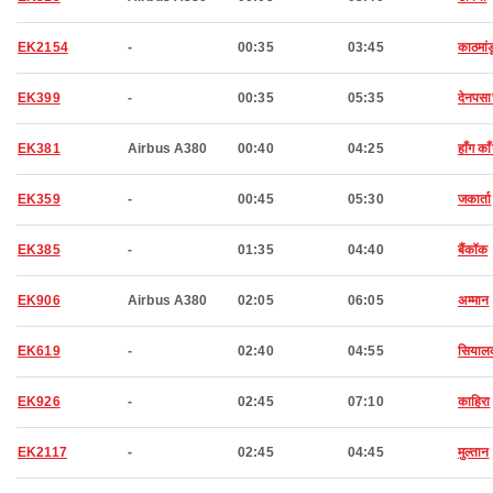
EK2154
-
00:35
03:45
काठमांड
EK399
-
00:35
05:35
देनपसा
EK381
Airbus A380
00:40
04:25
हाँग का
EK359
-
00:45
05:30
जकार्ता
EK385
-
01:35
04:40
बैंकॉक
EK906
Airbus A380
02:05
06:05
अम्मान
EK619
-
02:40
04:55
सियाल
EK926
-
02:45
07:10
काहिरा
EK2117
-
02:45
04:45
मुल्तान