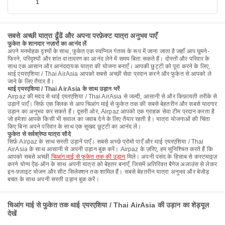
1
सबसे अच्छी यात्रा ढूँढें और अपना परफ़ेक्ट यात्रा अनुभव पाएँ
फुकेत के शानदार नज़ारों का आनंद लें
अपने मनमोहक दृश्यों के साथ, फुकेत एक स्वप्निल गंतव्य के रूप में जाना जाता है जहाँ आप घूमने-
फिरने, परिदृश्यों और शांत वातावरण का आनंद लेने में समय बिता सकते हैं। दोस्तों और परिवार के
साथ एक आसान और आनंददायक यात्रा की योजना बनाएँ। आपकी छुट्टी को पूरा करने के लिए,
थाई एयरएशिया / Thai AirAsia आपको सबसे अच्छी सेवा प्रदान करने और फुकेत से आपको ले
जाने के लिए तैयार है।
थाई एयरएशिया / Thai AirAsia के साथ उड़ान भरें
Airpaz की मदद से थाई एयरएशिया / Thai AirAsia से जल्दी, आसानी से और किफ़ायती तरीके से
उड़ानें पाएँ। सिर्फ़ एक क्लिक से आप चिआंग माई से फुकेत तक की सबसे बेहतरीन और सबसे यादगार
उड़ान का अनुभव कर सकते हैं। दूसरी ओर, Airpaz आपको एक ग्राहक सेवा टीम प्रदान करता है
जो हमेशा आपके किसी भी सवाल का जवाब देने के लिए तैयार रहती है। यात्रा योजनाओं की चिंता
किए बिना अपने परिवार के साथ एक सुखद छुट्टी का आनंद लें।
फुकेत से सर्वश्रेष्ठ यात्रा सौदे
सिर्फ़ Airpaz के साथ सस्ती उड़ानें पाएँ। सबसे अच्छे प्रोमो पाएँ और थाई एयरएशिया / Thai
AirAsia के साथ आसानी से अपनी उड़ान बुक करें। Airpaz के ज़रिए, हम सुनिश्चित करते हैं कि
आपको सबसे अच्छी
चिआंग माई से फुकेत तक की उड़ान
मिले। अपनी पसंद के हिसाब से कस्टमाइज़
करने योग्य ऐड-ऑन के साथ अपनी यात्रा को बेहतर बनाएँ, जिसमें अतिरिक्त बैगेज अलाउंस से लेकर
इन-फ़्लाइट भोजन और सीट सिलेक्शन तक शामिल हैं। सबसे बेहतरीन यात्रा अनुभव और बेजोड़
बचत के साथ अपनी सस्ती उड़ान बुक करें।
चिआंग माई से फुकेत तक थाई एयरएशिया / Thai AirAsia की उड़ान का शेड्यूल
देखें