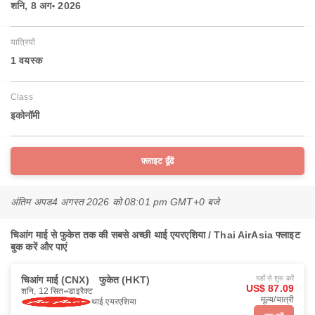
शनि, 8 अग॰ 2026
यात्रियों
1 वयस्‍क
Class
इकोनॉमी
फ़्लाइट ढूँढें
अंतिम अपड
4 अगस्त 2026 को 08:01 pm GMT+0 बजे
चिआंग माई से फुकेत तक की सबसे अच्छी थाई एयरएशिया / Thai AirAsia फ्लाइट
बुक करें और पाएं
चिआंग माई (CNX)
फुकेत (HKT)
यहाँ से शुरू करें
US$ 87.09
शनि, 12 सित॰
डाइरैक्ट
मूल्य/यात्री
थाई एयरएशिया