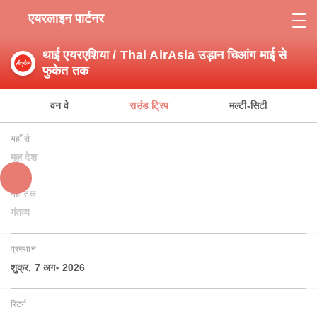
एयरलाइन पार्टनर
थाई एयरएशिया / Thai AirAsia उड़ान चिआंग माई से
फुकेत तक
वन वे
राउंड ट्रिप
मल्टी-सिटी
यहाँ से
मूल देश
यहाँ तक
गंतव्य
प्रस्थान
शुक्र, 7 अग॰ 2026
रिटर्न