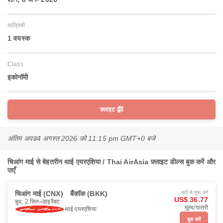
यात्रियों
1 वयस्‍क
Class
इकोनॉमी
फ़्लाइट ढूँढें
अंतिम अपड
4 अगस्त 2026 को 11:15 pm GMT+0 बजे
चिआंग माई से बेहतरीन थाई एयरएशिया / Thai AirAsia फ़्लाइट डील्स बुक करें और
पाएँ
चिआंग माई (CNX)
बैंकॉक (BKK)
यहाँ से शुरू करें
US$ 36.77
बुध, 2 सित॰
डाइरैक्ट
मूल्य/यात्री
थाई एयरएशिया
बुक करें