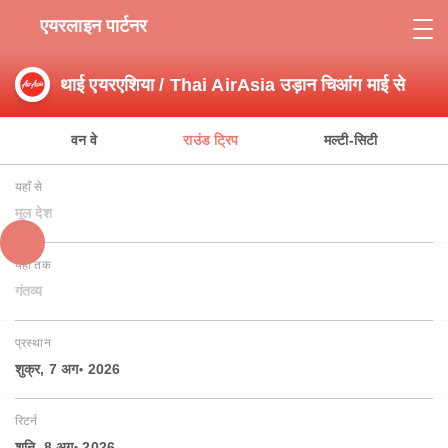
एयरलाइन पार्टनर
थाई एयरएशिया / Thai AirAsia उड़ान चिआंग माई से
वन वे
राउंड ट्रिप
मल्टी-सिटी
यहाँ से
मूल देश
यहाँ तक
गंतव्य
प्रस्थान
शुक्र, 7 अग॰ 2026
रिटर्न
शनि, 8 अग॰ 2026