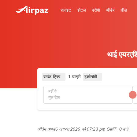
फ़्लाइट
होटल
प्रोमो
ऑर्डर
डील
थाई एयरएशि
राउंड ट्रिप
1 यात्री
इकोनॉमी
यहाँ से
अंतिम अपड
6 अगस्त 2026 को 07:23 pm GMT+0 बजे