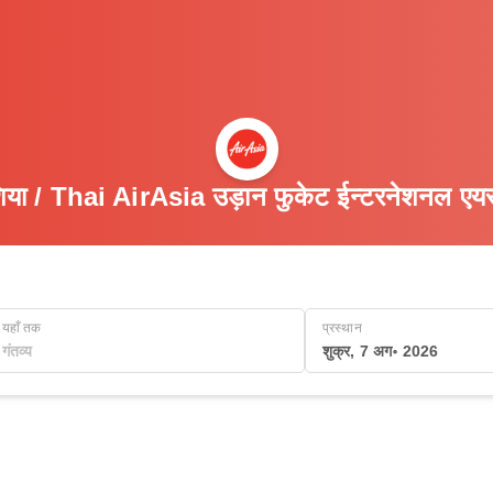
या / Thai AirAsia उड़ान फुकेट ईन्टरनेशनल एयरप
यहाँ तक
प्रस्थान
शुक्र, 7 अग॰ 2026