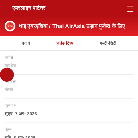
एयरलाइन पार्टनर
थाई एयरएशिया / Thai AirAsia उड़ान फुकेत के लिए
वन वे
राउंड ट्रिप
मल्टी-सिटी
यहाँ से
मूल देश
यहाँ तक
गंतव्य
प्रस्थान
शुक्र, 7 अग॰ 2026
रिटर्न
शनि, 8 अग॰ 2026