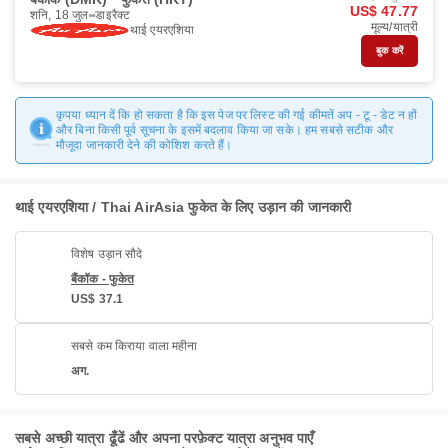
US$ 47.77
शनि, 18 जुल॰
डाइरैक्ट
मूल्य/यात्री
थाई एयरएशिया
बुक करें
कृपया ध्यान दें कि हो सकता है कि इस पेज पर लिस्ट की गई कीमतें अप - टू - डेट न हों
और बिना किसी पूर्व सूचना के इसमें बदलाव किया जा सके। हम सबसे सटीक और
मौजूदा जानकारी देने की कोशिश करते हैं।
थाई एयरएशिया / Thai AirAsia फुकेत के लिए उड़ान की जानकारी
विशेष उड़ान सौदे
बैंकॉक - फुकेत
US$ 37.1
सबसे कम किराया वाला महीना
अग.
सबसे अच्छी यात्रा ढूँढें और अपना परफ़ेक्ट यात्रा अनुभव पाएँ