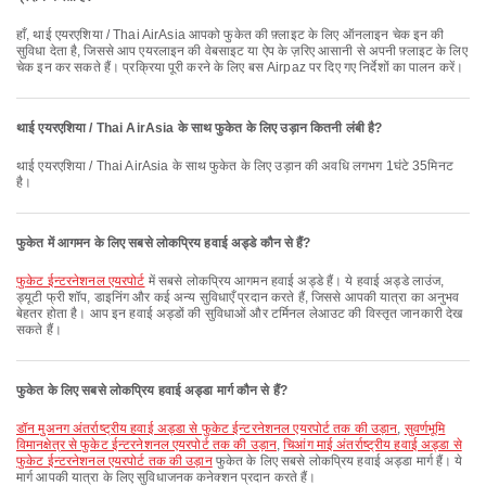
हाँ, थाई एयरएशिया / Thai AirAsia आपको फुकेत की फ़्लाइट के लिए ऑनलाइन चेक इन की
सुविधा देता है, जिससे आप एयरलाइन की वेबसाइट या ऐप के ज़रिए आसानी से अपनी फ़्लाइट के लिए
चेक इन कर सकते हैं। प्रक्रिया पूरी करने के लिए बस Airpaz पर दिए गए निर्देशों का पालन करें।
थाई एयरएशिया / Thai AirAsia के साथ फुकेत के लिए उड़ान कितनी लंबी है?
थाई एयरएशिया / Thai AirAsia के साथ फुकेत के लिए उड़ान की अवधि लगभग 1घंटे 35मिनट
है।
फुकेत में आगमन के लिए सबसे लोकप्रिय हवाई अड्डे कौन से हैं?
फुकेट ईन्टरनेशनल एयरपोर्ट
में सबसे लोकप्रिय आगमन हवाई अड्डे हैं। ये हवाई अड्डे लाउंज,
ड्यूटी फ्री शॉप, डाइनिंग और कई अन्य सुविधाएँ प्रदान करते हैं, जिससे आपकी यात्रा का अनुभव
बेहतर होता है। आप इन हवाई अड्डों की सुविधाओं और टर्मिनल लेआउट की विस्तृत जानकारी देख
सकते हैं।
फुकेत के लिए सबसे लोकप्रिय हवाई अड्डा मार्ग कौन से हैं?
डॉन मुअनग अंतर्राष्ट्रीय हवाई अड्डा से फुकेट ईन्टरनेशनल एयरपोर्ट तक की उड़ान
,
सुवर्णभूमि
विमानक्षेत्र से फुकेट ईन्टरनेशनल एयरपोर्ट तक की उड़ान
,
चिआंग माई अंतर्राष्ट्रीय हवाई अड्डा से
फुकेट ईन्टरनेशनल एयरपोर्ट तक की उड़ान
फुकेत के लिए सबसे लोकप्रिय हवाई अड्डा मार्ग हैं। ये
मार्ग आपकी यात्रा के लिए सुविधाजनक कनेक्शन प्रदान करते हैं।