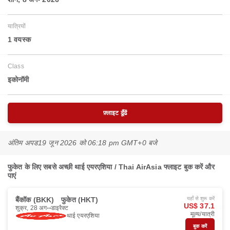
यात्रियों
1 वयस्‍क
Class
इकोनॉमी
फ़्लाइट ढूँढें
अंतिम अपड
19 जून 2026 को 06:18 pm GMT+0 बजे
फुकेत के लिए सबसे अच्छी थाई एयरएशिया / Thai AirAsia फ्लाइट बुक करें और
पाएं
बैंकॉक (BKK)
फुकेत (HKT)
यहाँ से शुरू करें
US$ 37.1
शुक्र, 28 अग॰
डाइरैक्ट
मूल्य/यात्री
थाई एयरएशिया
बुक करें