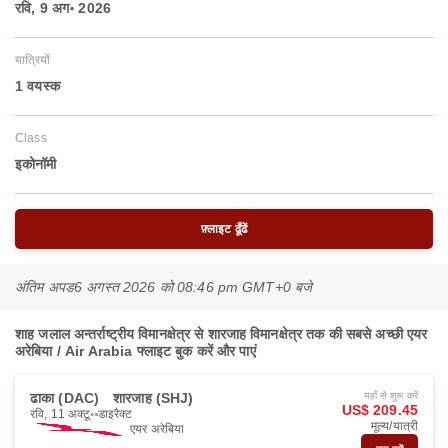
रवि, 9 अग॰ 2026
यात्रियों
1 वयस्‍क
Class
इकोनॉमी
फ़्लाइट ढूँढें
अंतिम अपड
6 अगस्त 2026 को 08:46 pm GMT+0 बजे
शाह जलाल अन्तर्राष्ट्रीय विमानक्षेत्र से शारजाह विमानक्षेत्र तक की सबसे अच्छी एयर
अरेबिया / Air Arabia फ्लाइट बुक करें और पाएं
ढाका (DAC)
शारजाह (SHJ)
यहाँ से शुरू करें
US$ 209.45
रवि, 11 अक्टू॰
डाइरैक्ट
मूल्य/यात्री
एयर अरेबिया