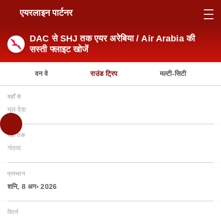
एयरलाइन पार्टनर
DAC से SHJ तक एयर अरेबिया / Air Arabia की
सस्ती फ्लाइट खोजें
वन वे
राउंड ट्रिप
मल्टी-सिटी
यहाँ से
मूल देश
यहाँ तक
गंतव्य
प्रस्थान
शनि, 8 अग॰ 2026
रिटर्न