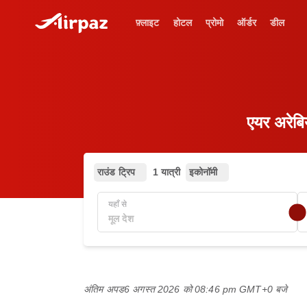
फ़्लाइट
होटल
प्रोमो
ऑर्डर
डील
एयर अरेबिय
राउंड ट्रिप
1 यात्री
इकोनॉमी
यहाँ से
अंतिम अपड
6 अगस्त 2026 को 08:46 pm GMT+0 बजे