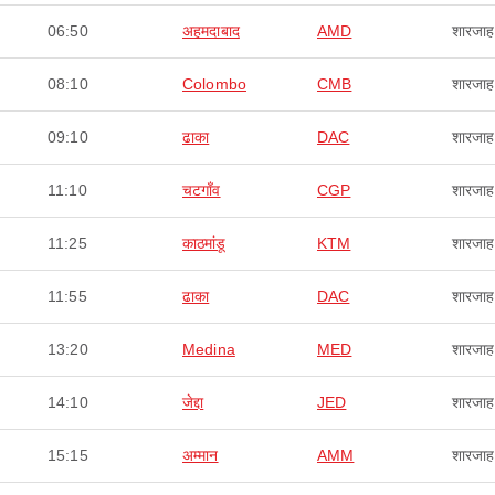
06:50
अहमदाबाद
AMD
शारजाह
08:10
Colombo
CMB
शारजाह
09:10
ढाका
DAC
शारजाह
11:10
चटगाँव
CGP
शारजाह
11:25
काठमांडू
KTM
शारजाह
11:55
ढाका
DAC
शारजाह
13:20
Medina
MED
शारजाह
14:10
जेद्दा
JED
शारजाह
15:15
अम्मान
AMM
शारजाह