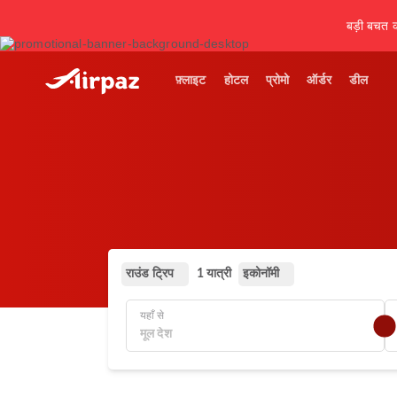
बड़ी बचत कर
फ़्लाइट
होटल
प्रोमो
ऑर्डर
डील
राउंड ट्रिप
इकोनॉमी
1 यात्री
यहाँ से