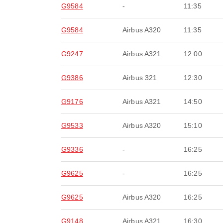
G9584
-
11:35
G9584
Airbus A320
11:35
G9247
Airbus A321
12:00
G9386
Airbus 321
12:30
G9176
Airbus A321
14:50
G9533
Airbus A320
15:10
G9336
-
16:25
G9625
-
16:25
G9625
Airbus A320
16:25
G9148
Airbus A321
16:30