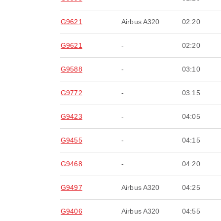
G9621
Airbus A320
02:20
G9621
-
02:20
G9588
-
03:10
G9772
-
03:15
G9423
-
04:05
G9455
-
04:15
G9468
-
04:20
G9497
Airbus A320
04:25
G9406
Airbus A320
04:55