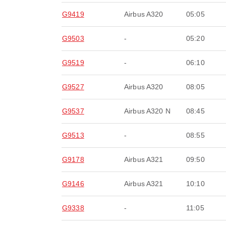
G9419
Airbus A320
05:05
G9503
-
05:20
G9519
-
06:10
G9527
Airbus A320
08:05
G9537
Airbus A320 N
08:45
G9513
-
08:55
G9178
Airbus A321
09:50
G9146
Airbus A321
10:10
G9338
-
11:05