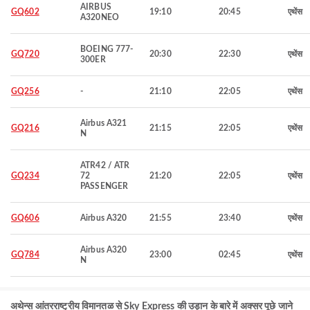
AIRBUS
GQ602
19:10
20:45
एथेंस
A320NEO
BOEING 777-
GQ720
20:30
22:30
एथेंस
300ER
GQ256
-
21:10
22:05
एथेंस
Airbus A321
GQ216
21:15
22:05
एथेंस
N
ATR42 / ATR
GQ234
72
21:20
22:05
एथेंस
PASSENGER
GQ606
Airbus A320
21:55
23:40
एथेंस
Airbus A320
GQ784
23:00
02:45
एथेंस
N
अथेन्स आंतरराष्ट्रीय विमानतळ से Sky Express की उड़ान के बारे में अक्सर पूछे जाने