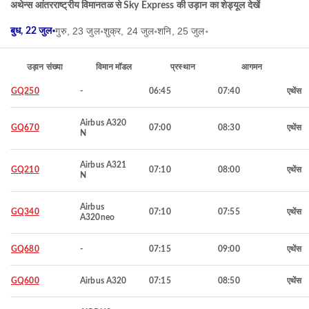
अथेन्स आंतरराष्ट्रीय विमानतळ से Sky Express की उड़ान का शेड्यूल देखें
गुरु, 23 जुल॰
शुक्र, 24 जुल॰
शनि, 25 जुल॰
बुध, 22 जुल॰
उड़ान संख्या
विमान मॉडल
प्रस्थान
आगमन
GQ250
-
06:45
07:40
एथेंस
Airbus A320
GQ670
07:00
08:30
एथेंस
N
Airbus A321
GQ210
07:10
08:00
एथेंस
N
Airbus
GQ340
07:10
07:55
एथेंस
A320neo
GQ680
-
07:15
09:00
एथेंस
GQ600
Airbus A320
07:15
08:50
एथेंस