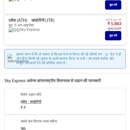
बुक करें
यहाँ से शुरू करें
एथेंस (ATH)
सांडोरिनी (JTR)
₹ 5,883
बुध, 5 अग॰
डाइरैक्ट
मूल्य/यात्री
Sky Express
बुक करें
कृपया ध्यान दें कि हो सकता है कि इस पेज पर लिस्ट की गई कीमतें अप - टू - डेट न हों
और बिना किसी पूर्व सूचना के इसमें बदलाव किया जा सके। हम सबसे सटीक और
मौजूदा जानकारी देने की कोशिश करते हैं।
Sky Express अथेन्स आंतरराष्ट्रीय विमानतळ से उड़ान की जानकारी
विशेष उड़ान सौदे
एथेंस - सांडोरिनी
₹ 4
सबसे कम किराया वाला महीना
जुल.