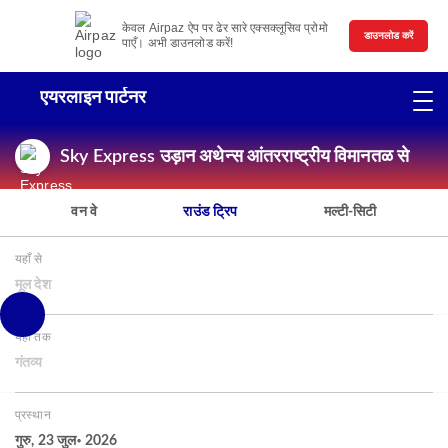
केवल Airpaz ऐप पर ढेर सारे एक्सक्लूसिव प्रोमो
डाउनलोड करें
पाएँ। अभी डाउनलोड करें!
एयरलाइन पार्टनर
Sky Express उड़ान अथेन्स आंतरराष्ट्रीय विमानतळ से
वन वे
राउंड ट्रिप
मल्टी-सिटी
यहाँ से
मूल देश
यहाँ तक
गंतव्य
प्रस्थान
गुरु, 23 जुल॰ 2026