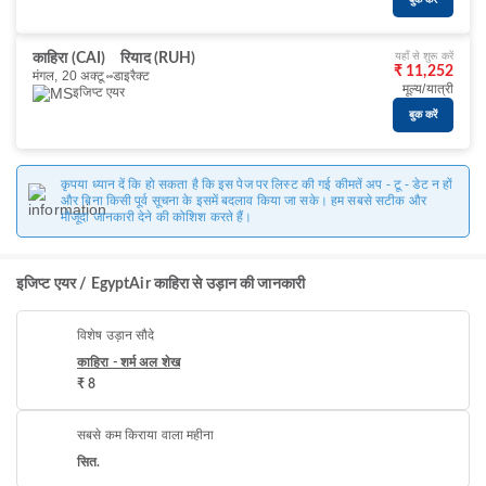
बुक करें
यहाँ से शुरू करें
काहिरा (CAI)
रियाद (RUH)
₹ 11,252
मंगल, 20 अक्टू॰
डाइरैक्ट
मूल्य/यात्री
इजिप्ट एयर
बुक करें
कृपया ध्यान दें कि हो सकता है कि इस पेज पर लिस्ट की गई कीमतें अप - टू - डेट न हों
और बिना किसी पूर्व सूचना के इसमें बदलाव किया जा सके। हम सबसे सटीक और
मौजूदा जानकारी देने की कोशिश करते हैं।
इजिप्ट एयर / EgyptAir काहिरा से उड़ान की जानकारी
विशेष उड़ान सौदे
काहिरा - शर्म अल शेख
₹ 8
सबसे कम किराया वाला महीना
सित.