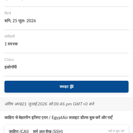
रिटर्न
शनि, 25 जुल॰ 2026
यात्रियों
1 वयस्‍क
Class
इकोनॉमी
फ़्लाइट ढूँढें
अंतिम अपड
21 जुलाई 2026 को 09:46 pm GMT+0 बजे
काहिरा से बेहतरीन इजिप्ट एयर / EgyptAir फ़्लाइट डील्स बुक करें और पाएँ
यहाँ से शुरू करें
काहिरा (CAI)
शर्म अल शेख (SSH)