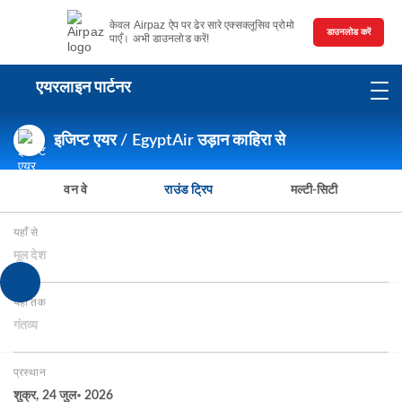
केवल Airpaz ऐप पर ढेर सारे एक्सक्लूसिव प्रोमो
डाउनलोड करें
पाएँ। अभी डाउनलोड करें!
एयरलाइन पार्टनर
इजिप्ट एयर / EgyptAir उड़ान काहिरा से
वन वे
राउंड ट्रिप
मल्टी-सिटी
यहाँ से
मूल देश
यहाँ तक
गंतव्य
प्रस्थान
शुक्र, 24 जुल॰ 2026