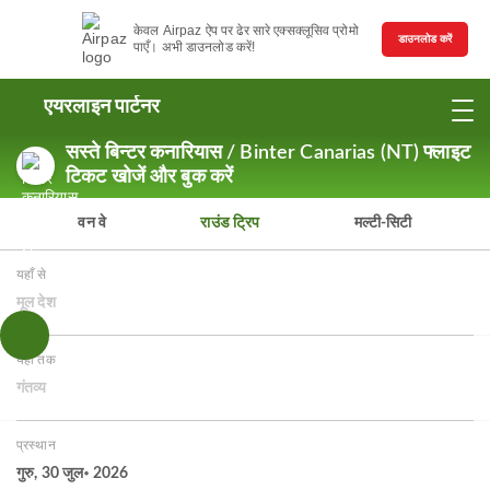
केवल Airpaz ऐप पर ढेर सारे एक्सक्लूसिव प्रोमो
डाउनलोड करें
पाएँ। अभी डाउनलोड करें!
एयरलाइन पार्टनर
सस्ते बिन्टर कनारियास / Binter Canarias (NT) फ्लाइट
टिकट खोजें और बुक करें
वन वे
राउंड ट्रिप
मल्टी-सिटी
यहाँ से
मूल देश
यहाँ तक
गंतव्य
प्रस्थान
गुरु, 30 जुल॰ 2026