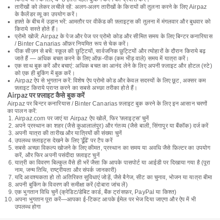
तारीखों को लेकर लचीले रहें: अलग-अलग तारीखों के किरायों की तुलना करने के लिए Airpaz
के कैलेंडर व्यू का उपयोग करें।
हफ़्ते के बीच में उड़ान भरें: आमतौर पर वीकेंड की फ़्लाइट्स की तुलना में मंगलवार और बुधवार को
किराये सस्ते होते हैं।
प्रोमो खोजें: Airpaz के पेज और पेज पर प्रोमो कोड और सीमित समय के लिए बिन्टर कनारियास
/ Binter Canarias ऑफ़र नियमित रूप से चेक करें।
पीक सीज़न से बचें: स्कूल की छुट्टियों, सार्वजनिक छुट्टियों और त्योहारों के दौरान किराये बढ़
जाते हैं — अधिक बचत करने के लिए ऑफ़-पीक (कम भीड़ वाले) समय में यात्रा करें।
एक साथ बुक करें और बचाएं: अधिक बचत का आनंद लेने के लिए अपनी फ़्लाइट और होटल (स्टे)
को एक ही बुकिंग में बुक करें।
Airpaz ऐप से भुगतान करें: विशेष ऐप प्रोमो कोड और केवल सदस्यों के लिए छूट, अक्सर कम
फ़्लाइट किराये प्राप्त करने का सबसे अच्छा तरीका होते हैं।
Airpaz पर फ़्लाइट कैसे बुक करें
Airpaz पर बिन्टर कनारियास / Binter Canarias फ़्लाइट बुक करने के लिए इन आसान चरणों
का पालन करें:
Airpaz.com पर जाएं या Airpaz ऐप खोलें, फिर 'फ़्लाइट्स' चुनें
अपने प्रस्थान का शहर (जैसे कुआलालंपुर) और गंतव्य (जैसे बाली, सिंगापुर या बैंकॉक) दर्ज करें
अपनी यात्रा की तारीख और यात्रियों की संख्या चुनें
उपलब्ध फ़्लाइट्स देखने के लिए 'ढूँढें' पर टैप करें
सबसे अच्छा विकल्प खोजने के लिए कीमत, प्रस्थान का समय या अवधि जैसे फ़िल्टर का उपयोग
करें, और फिर अपनी पसंदीदा फ़्लाइट चुनें
यात्री का विवरण बिल्कुल वैसे ही भरें जैसा कि आपके पासपोर्ट या आईडी पर दिखाया गया है (पूरा
नाम, जन्म तिथि, राष्ट्रीयता और संपर्क जानकारी)
यदि आवश्यकता हो तो अतिरिक्त सुविधाएं जोड़ें, जैसे बैगेज, सीट का चुनाव, भोजन या यात्रा बीमा
अपनी बुकिंग के विवरण की समीक्षा करें (दोबारा जांच लें)
एक भुगतान विधि चुनें (क्रेडिट/डेबिट कार्ड, बैंक ट्रांसफ़र, PayPal या किश्त)
अपना भुगतान पूरा करें—आपका ई-टिकट आपके ईमेल पर भेज दिया जाएगा और ऐप में भी
उपलब्ध होगा