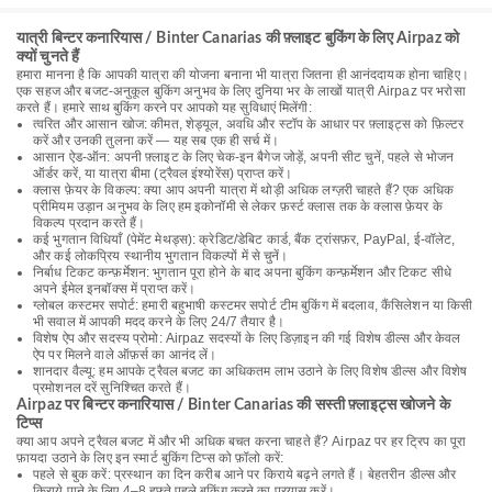
यात्री बिन्टर कनारियास / Binter Canarias की फ़्लाइट बुकिंग के लिए Airpaz को
क्यों चुनते हैं
हमारा मानना है कि आपकी यात्रा की योजना बनाना भी यात्रा जितना ही आनंददायक होना चाहिए।
एक सहज और बजट-अनुकूल बुकिंग अनुभव के लिए दुनिया भर के लाखों यात्री Airpaz पर भरोसा
करते हैं। हमारे साथ बुकिंग करने पर आपको यह सुविधाएं मिलेंगी:
त्वरित और आसान खोज: कीमत, शेड्यूल, अवधि और स्टॉप के आधार पर फ़्लाइट्स को फ़िल्टर
करें और उनकी तुलना करें — यह सब एक ही सर्च में।
आसान ऐड-ऑन: अपनी फ़्लाइट के लिए चेक-इन बैगेज जोड़ें, अपनी सीट चुनें, पहले से भोजन
ऑर्डर करें, या यात्रा बीमा (ट्रैवल इंश्योरेंस) प्राप्त करें।
क्लास फ़ेयर के विकल्प: क्या आप अपनी यात्रा में थोड़ी अधिक लग्ज़री चाहते हैं? एक अधिक
प्रीमियम उड़ान अनुभव के लिए हम इकोनॉमी से लेकर फ़र्स्ट क्लास तक के क्लास फ़ेयर के
विकल्प प्रदान करते हैं।
कई भुगतान विधियाँ (पेमेंट मेथड्स): क्रेडिट/डेबिट कार्ड, बैंक ट्रांसफ़र, PayPal, ई-वॉलेट,
और कई लोकप्रिय स्थानीय भुगतान विकल्पों में से चुनें।
निर्बाध टिकट कन्फ़र्मेशन: भुगतान पूरा होने के बाद अपना बुकिंग कन्फ़र्मेशन और टिकट सीधे
अपने ईमेल इनबॉक्स में प्राप्त करें।
ग्लोबल कस्टमर सपोर्ट: हमारी बहुभाषी कस्टमर सपोर्ट टीम बुकिंग में बदलाव, कैंसिलेशन या किसी
भी सवाल में आपकी मदद करने के लिए 24/7 तैयार है।
विशेष ऐप और सदस्य प्रोमो: Airpaz सदस्यों के लिए डिज़ाइन की गई विशेष डील्स और केवल
ऐप पर मिलने वाले ऑफ़र्स का आनंद लें।
शानदार वैल्यू: हम आपके ट्रैवल बजट का अधिकतम लाभ उठाने के लिए विशेष डील्स और विशेष
प्रमोशनल दरें सुनिश्चित करते हैं।
Airpaz पर बिन्टर कनारियास / Binter Canarias की सस्ती फ़्लाइट्स खोजने के
टिप्स
क्या आप अपने ट्रैवल बजट में और भी अधिक बचत करना चाहते हैं? Airpaz पर हर ट्रिप का पूरा
फ़ायदा उठाने के लिए इन स्मार्ट बुकिंग टिप्स को फ़ॉलो करें:
पहले से बुक करें: प्रस्थान का दिन करीब आने पर किराये बढ़ने लगते हैं। बेहतरीन डील्स और
किराये पाने के लिए 4–8 हफ़्ते पहले बुकिंग करने का प्रयास करें।