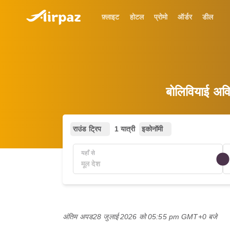
फ़्लाइट
होटल
प्रोमो
ऑर्डर
डील
बोलिवियाई अव
राउंड ट्रिप
1 यात्री
इकोनॉमी
यहाँ से
अंतिम अपड
28 जुलाई 2026 को 05:55 pm GMT+0 बजे