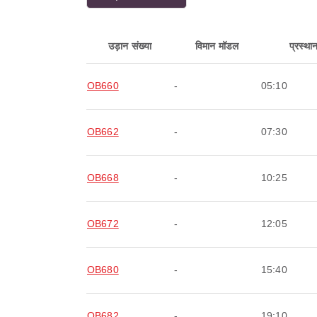
उड़ान संख्या
विमान मॉडल
प्रस्था
OB660
-
05:10
OB662
-
07:30
OB668
-
10:25
OB672
-
12:05
OB680
-
15:40
OB682
-
19:10