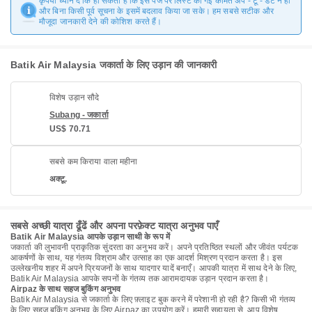
कृपया ध्यान दें कि हो सकता है कि इस पेज पर लिस्ट की गई कीमतें अप - टू - डेट न हों
और बिना किसी पूर्व सूचना के इसमें बदलाव किया जा सके। हम सबसे सटीक और
मौजूदा जानकारी देने की कोशिश करते हैं।
Batik Air Malaysia जकार्ता के लिए उड़ान की जानकारी
विशेष उड़ान सौदे
Subang - जकार्ता
US$ 70.71
सबसे कम किराया वाला महीना
अक्टू.
सबसे अच्छी यात्रा ढूँढें और अपना परफ़ेक्ट यात्रा अनुभव पाएँ
Batik Air Malaysia आपके उड़ान साथी के रूप में
जकार्ता की लुभावनी प्राकृतिक सुंदरता का अनुभव करें। अपने प्रतिष्ठित स्थलों और जीवंत पर्यटक
आकर्षणों के साथ, यह गंतव्य विश्राम और उत्साह का एक आदर्श मिश्रण प्रदान करता है। इस
उल्लेखनीय शहर में अपने प्रियजनों के साथ यादगार यादें बनाएँ। आपकी यात्रा में साथ देने के लिए,
Batik Air Malaysia आपके सपनों के गंतव्य तक आरामदायक उड़ान प्रदान करता है।
Airpaz के साथ सहज बुकिंग अनुभव
Batik Air Malaysia से जकार्ता के लिए फ़्लाइट बुक करने में परेशानी हो रही है? किसी भी गंतव्य
के लिए सहज बुकिंग अनुभव के लिए Airpaz का उपयोग करें। हमारी सहायता से, आप विशेष