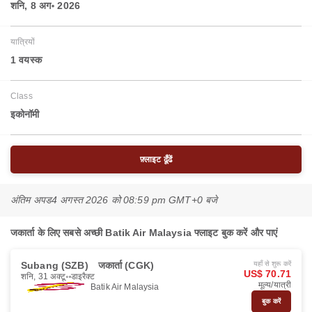
शनि, 8 अग॰ 2026
यात्रियों
1 वयस्‍क
Class
इकोनॉमी
फ़्लाइट ढूँढें
अंतिम अपड
4 अगस्त 2026 को 08:59 pm GMT+0 बजे
जकार्ता के लिए सबसे अच्छी Batik Air Malaysia फ्लाइट बुक करें और पाएं
Subang (SZB)
जकार्ता (CGK)
यहाँ से शुरू करें
US$ 70.71
शनि, 31 अक्टू॰
डाइरैक्ट
मूल्य/यात्री
Batik Air Malaysia
बुक करें