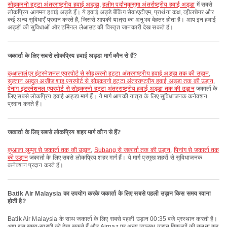
सोइकरनो हट्टा अंतरराष्ट्रीय हवाई अड्डा
,
हलीम पर्दानकुसुमा अंतर्राष्ट्रीय हवाई अड्डा
में सबसे
लोकप्रिय आगमन हवाई अड्डे हैं। ये हवाई अड्डे बैंकिंग सेवा/एटीएम, प्रार्थना कक्ष, व्हीलचेयर और
कई अन्य सुविधाएँ प्रदान करते हैं, जिससे आपकी यात्रा का अनुभव बेहतर होता है। आप इन हवाई
अड्डों की सुविधाओं और टर्मिनल लेआउट की विस्तृत जानकारी देख सकते हैं।
जकार्ता के लिए सबसे लोकप्रिय हवाई अड्डा मार्ग कौन से हैं?
कुआलालंपुर इंटरनेशनल एयरपोर्ट से सोइकरनो हट्टा अंतरराष्ट्रीय हवाई अड्डा तक की उड़ान
,
सुल्तान अब्दुल अजीज शाह एयरपोर्ट से सोइकरनो हट्टा अंतरराष्ट्रीय हवाई अड्डा तक की उड़ान
,
पेनांग इंटरनेशनल एयरपोर्ट से सोइकरनो हट्टा अंतरराष्ट्रीय हवाई अड्डा तक की उड़ान
जकार्ता के
लिए सबसे लोकप्रिय हवाई अड्डा मार्ग हैं। ये मार्ग आपकी यात्रा के लिए सुविधाजनक कनेक्शन
प्रदान करते हैं।
जकार्ता के लिए सबसे लोकप्रिय शहर मार्ग कौन से हैं?
कुआला लुम्पुर से जकार्ता तक की उड़ान
,
Subang से जकार्ता तक की उड़ान
,
पिनांग से जकार्ता तक
की उड़ान
जकार्ता के लिए सबसे लोकप्रिय शहर मार्ग हैं। ये मार्ग प्रमुख शहरों से सुविधाजनक
कनेक्शन प्रदान करते हैं।
Batik Air Malaysia का उपयोग करके जकार्ता के लिए सबसे पहली उड़ान किस समय रवाना
होती है?
Batik Air Malaysia के साथ जकार्ता के लिए सबसे पहली उड़ान 00:35 बजे प्रस्थान करती है।
आप इस समय-सारणी को देख सकते हैं और Airpaz पर अन्य उपलब्ध उड़ान विकल्पों की तुलना कर