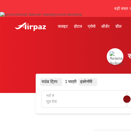
बड़ी बचत कर
फ़्लाइट
होटल
प्रोमो
ऑर्डर
डील
स
राउंड ट्रिप
इकोनॉमी
1 यात्री
यहाँ से