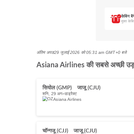
केबिन बै
मुफ़्त केब
अंतिम अपड
29 जुलाई 2026 को 05:31 am GMT+0 बजे
Asiana Airlines की सबसे अच्छी उड़ान
सियोल (GMP)
जाजू (CJU)
शनि, 29 अग॰
डाइरैक्ट
Asiana Airlines
चॉन्गजू (CJJ)
जाजू (CJU)