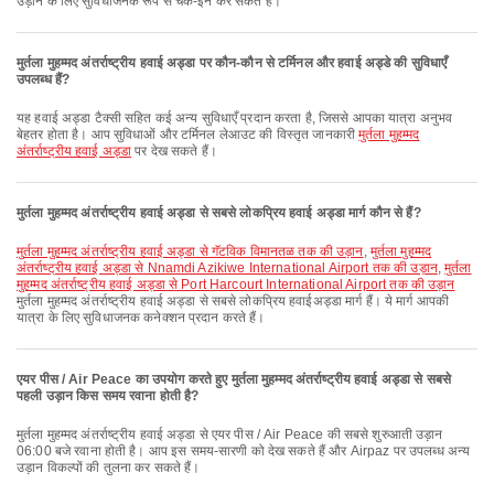
उड़ान के लिए सुविधाजनक रूप से चेक-इन कर सकते हैं।
मुर्तला मुहम्मद अंतर्राष्ट्रीय हवाई अड्डा पर कौन-कौन से टर्मिनल और हवाई अड्डे की सुविधाएँ
उपलब्ध हैं?
यह हवाई अड्डा टैक्सी सहित कई अन्य सुविधाएँ प्रदान करता है, जिससे आपका यात्रा अनुभव
बेहतर होता है। आप सुविधाओं और टर्मिनल लेआउट की विस्तृत जानकारी
मुर्तला मुहम्मद
अंतर्राष्ट्रीय हवाई अड्डा
पर देख सकते हैं।
मुर्तला मुहम्मद अंतर्राष्ट्रीय हवाई अड्डा से सबसे लोकप्रिय हवाई अड्डा मार्ग कौन से हैं?
मुर्तला मुहम्मद अंतर्राष्ट्रीय हवाई अड्डा से गॅटविक विमानतळ तक की उड़ान
,
मुर्तला मुहम्मद
अंतर्राष्ट्रीय हवाई अड्डा से Nnamdi Azikiwe International Airport तक की उड़ान
,
मुर्तला
मुहम्मद अंतर्राष्ट्रीय हवाई अड्डा से Port Harcourt International Airport तक की उड़ान
मुर्तला मुहम्मद अंतर्राष्ट्रीय हवाई अड्डा से सबसे लोकप्रिय हवाईअड्डा मार्ग हैं। ये मार्ग आपकी
यात्रा के लिए सुविधाजनक कनेक्शन प्रदान करते हैं।
एयर पीस / Air Peace का उपयोग करते हुए मुर्तला मुहम्मद अंतर्राष्ट्रीय हवाई अड्डा से सबसे
पहली उड़ान किस समय रवाना होती है?
मुर्तला मुहम्मद अंतर्राष्ट्रीय हवाई अड्डा से एयर पीस / Air Peace की सबसे शुरुआती उड़ान
06:00 बजे रवाना होती है। आप इस समय-सारणी को देख सकते हैं और Airpaz पर उपलब्ध अन्य
उड़ान विकल्पों की तुलना कर सकते हैं।