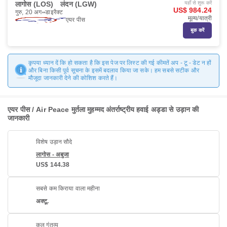
लागोस (LOS)
लंदन (LGW)
यहाँ से शुरू करें
US$ 984.24
गुरु, 20 अग॰
डाइरैक्ट
मूल्य/यात्री
एयर पीस
बुक करें
कृपया ध्यान दें कि हो सकता है कि इस पेज पर लिस्ट की गई कीमतें अप - टू - डेट न हों
और बिना किसी पूर्व सूचना के इसमें बदलाव किया जा सके। हम सबसे सटीक और
मौजूदा जानकारी देने की कोशिश करते हैं।
एयर पीस / Air Peace मुर्तला मुहम्मद अंतर्राष्ट्रीय हवाई अड्डा से उड़ान की
जानकारी
विशेष उड़ान सौदे
लागोस - अबुजा
US$ 144.38
सबसे कम किराया वाला महीना
अक्टू.
कुल गंतव्य