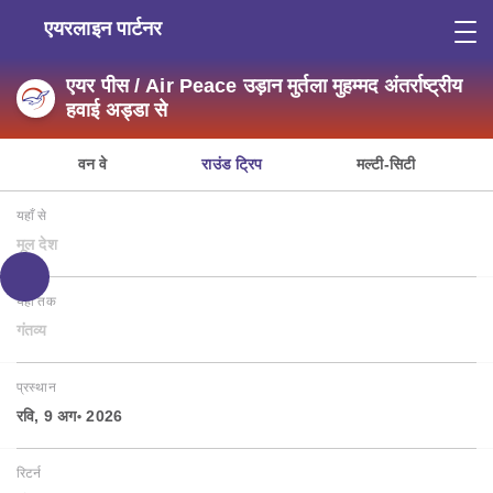
एयरलाइन पार्टनर
एयर पीस / Air Peace उड़ान मुर्तला मुहम्मद अंतर्राष्ट्रीय
हवाई अड्डा से
वन वे
राउंड ट्रिप
मल्टी-सिटी
यहाँ से
मूल देश
यहाँ तक
गंतव्य
प्रस्थान
रवि, 9 अग॰ 2026
रिटर्न