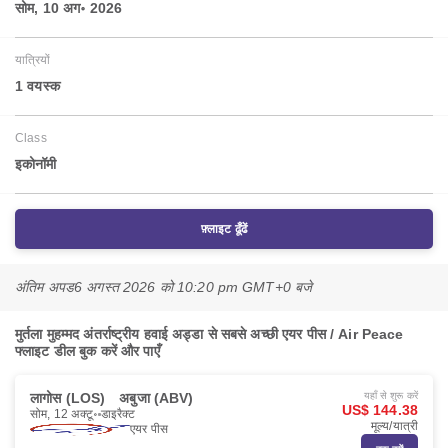
सोम, 10 अग॰ 2026
यात्रियों
1 वयस्‍क
Class
इकोनॉमी
फ़्लाइट ढूँढें
अंतिम अपड
6 अगस्त 2026 को 10:20 pm GMT+0 बजे
मुर्तला मुहम्मद अंतर्राष्ट्रीय हवाई अड्डा से सबसे अच्छी एयर पीस / Air Peace
फ्लाइट डील बुक करें और पाएँ
लागोस (LOS)
अबुजा (ABV)
यहाँ से शुरू करें
US$ 144.38
सोम, 12 अक्टू॰
डाइरैक्ट
मूल्य/यात्री
एयर पीस