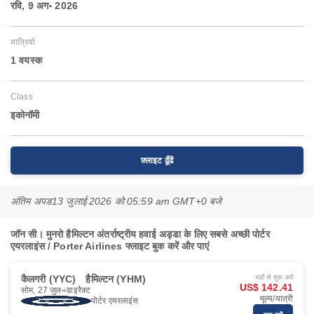
रवि, 9 अग॰ 2026
यात्रियों
1 वयस्‍क
Class
इकोनॉमी
फ़्लाइट ढूँढें
अंतिम अपड
13 जुलाई 2026 को 05:59 am GMT+0 बजे
जॉन सी। मुनरो हैमिल्टन अंतर्राष्ट्रीय हवाई अड्डा के लिए सबसे अच्छी पोर्टर
एयरलाइंस / Porter Airlines फ्लाइट बुक करें और पाएं
कैलगरी (YYC)
हैमिल्टन (YHM)
यहाँ से शुरू करें
US$ 142.41
सोम, 27 जुल॰
डाइरैक्ट
मूल्य/यात्री
पोर्टर एयरलाइंस