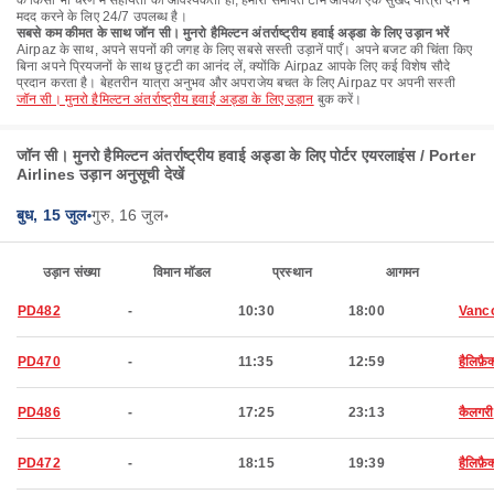
के किसी भी चरण में सहायता की आवश्यकता हो, हमारी समर्पित टीम आपको एक सुखद यात्रा देने में
मदद करने के लिए 24/7 उपलब्ध है।
सबसे कम कीमत के साथ जॉन सी। मुनरो हैमिल्टन अंतर्राष्ट्रीय हवाई अड्डा के लिए उड़ान भरें
Airpaz के साथ, अपने सपनों की जगह के लिए सबसे सस्ती उड़ानें पाएँ। अपने बजट की चिंता किए
बिना अपने प्रियजनों के साथ छुट्टी का आनंद लें, क्योंकि Airpaz आपके लिए कई विशेष सौदे
प्रदान करता है। बेहतरीन यात्रा अनुभव और अपराजेय बचत के लिए Airpaz पर अपनी सस्ती
जॉन सी। मुनरो हैमिल्टन अंतर्राष्ट्रीय हवाई अड्डा के लिए उड़ान
बुक करें।
जॉन सी। मुनरो हैमिल्टन अंतर्राष्ट्रीय हवाई अड्डा के लिए पोर्टर एयरलाइंस / Porter
Airlines उड़ान अनुसूची देखें
बुध, 15 जुल॰
गुरु, 16 जुल॰
उड़ान संख्या
विमान मॉडल
प्रस्थान
आगमन
PD482
-
10:30
18:00
Vanc
PD470
-
11:35
12:59
हैलिफ़ै
PD486
-
17:25
23:13
कैलगरी
PD472
-
18:15
19:39
हैलिफ़ै