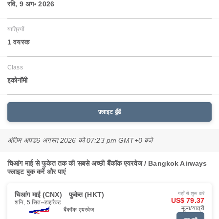
रवि, 9 अग॰ 2026
यात्रियों
1 वयस्‍क
Class
इकोनॉमी
फ़्लाइट ढूँढें
अंतिम अपड
6 अगस्त 2026 को 07:23 pm GMT+0 बजे
चिआंग माई से फुकेत तक की सबसे अच्छी बैंकॉक एयरवेज / Bangkok Airways
फ्लाइट बुक करें और पाएं
चिआंग माई (CNX)
फुकेत (HKT)
यहाँ से शुरू करें
US$ 79.37
शनि, 5 सित॰
डाइरैक्ट
मूल्य/यात्री
बैंकॉक एयरवेज