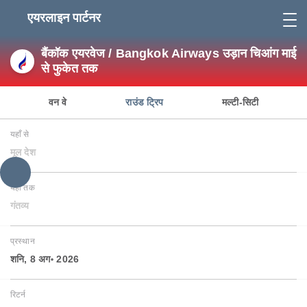
एयरलाइन पार्टनर
बैंकॉक एयरवेज / Bangkok Airways उड़ान चिआंग माई
से फुकेत तक
वन वे
राउंड ट्रिप
मल्टी-सिटी
यहाँ से
मूल देश
यहाँ तक
गंतव्य
प्रस्थान
शनि, 8 अग॰ 2026
रिटर्न