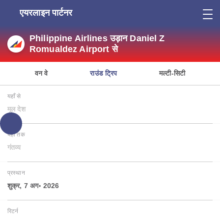
एयरलाइन पार्टनर
Philippine Airlines उड़ान Daniel Z
Romualdez Airport से
वन वे
राउंड ट्रिप
मल्टी-सिटी
यहाँ से
मूल देश
यहाँ तक
गंतव्य
प्रस्थान
शुक्र, 7 अग॰ 2026
रिटर्न